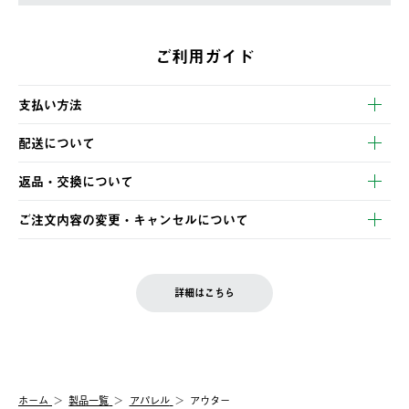
ご利用ガイド
支払い方法
以下のいずれかの方法でお支払いいただけます。
配送について
・クレジットカード決済
【発送スケジュール】
・コンビニ決済
返品・交換について
ご注文・ご入金完了より2営業日以内に商品を発送いたします。
・Pay-easy決済
※お客様都合の場合
土日祝の発送はございませんので、木曜日以降のご注文は週明け
ご注文内容の変更・キャンセルについて
の発送となる場合がございます。
ご注文完了後、変更・キャンセルの個別のご対応はお受けできま
【返品】
※予約販売・長期連休期間中のご注文は除く（別途スケジュール
せん。
商品到着後7日以内にご連絡ください。
をご案内いたします。）
LOGOS FAMILY会員の方は、会員マイページ内 購入履歴画面に
お客様都合の返品にかかる送料は、お客様ご負担とさせていただ
詳細はこちら
『注文をキャンセルする』ボタンが表示されている場合のみ、発
きます。
【配送時間指定】
送手配前のためサイト上よりご注文キャンセルが可能です。
ご注文の際、ご注文内容確認画面にて配送時間指定が可能です。
【交換】
配送時間指定がない場合は、最短でのお届けとなります。
システム上、商品の交換（同一商品のカラー・サイズ交換を含
む）は受け付けておりません。
【配送業者】
ホーム
製品一覧
アパレル
アウター