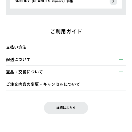
SNOOPY（PEANUTS 75years）特集
ご利用ガイド
支払い方法
以下のいずれかの方法でお支払いいただけます。
配送について
・クレジットカード決済
【発送スケジュール】
・コンビニ決済
返品・交換について
ご注文・ご入金完了より2営業日以内に商品を発送いたします。
・Pay-easy決済
※お客様都合の場合
土日祝の発送はございませんので、木曜日以降のご注文は週明け
ご注文内容の変更・キャンセルについて
の発送となる場合がございます。
ご注文完了後、変更・キャンセルの個別のご対応はお受けできま
【返品】
※予約販売・長期連休期間中のご注文は除く（別途スケジュール
せん。
商品到着後7日以内にご連絡ください。
をご案内いたします。）
LOGOS FAMILY会員の方は、会員マイページ内 購入履歴画面に
お客様都合の返品にかかる送料は、お客様ご負担とさせていただ
詳細はこちら
『注文をキャンセルする』ボタンが表示されている場合のみ、発
きます。
【配送時間指定】
送手配前のためサイト上よりご注文キャンセルが可能です。
ご注文の際、ご注文内容確認画面にて配送時間指定が可能です。
【交換】
配送時間指定がない場合は、最短でのお届けとなります。