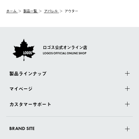
システム上、商品の交換（同一商品のカラー・サイズ交換を含
む）は受け付けておりません。
【配送業者】
ホーム
製品一覧
アパレル
アウター
一度お手元の商品を返品いただき、ご希望商品を再注文してくだ
佐川急便にて配送されます。
さい。
ロゴス公式オンライン店
LOGOS OFFICIAL ONLINE SHOP
製品ラインナップ
マイページ
カスタマーサポート
BRAND SITE