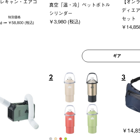
ブロック 風抜きQセ
ソーラーブロック 風抜きQセ
グラン
 250-BG
ットタープ 200-BG
ース・
 (税込)
￥18,800 (税込)
￥209,
ギア
6
7