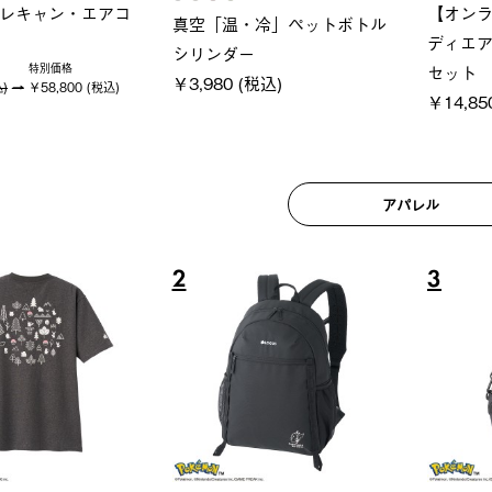
ブロック 風抜きQセ
ソーラーブロック 風抜きQセ
グラン
 250-BG
ットタープ 200-BG
ース・
 (税込)
￥18,800 (税込)
￥209,
アパレル
6
7