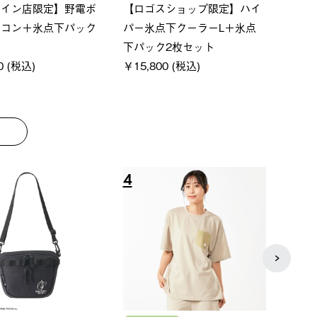
ベーシック スペースベ
Q-TOP ソーラーサンドブロッ
ne
オクタゴン-BJ
クサンシェード-BF
ン50
000 (税込)
￥16,800 (税込)
通常価
￥187
8
9