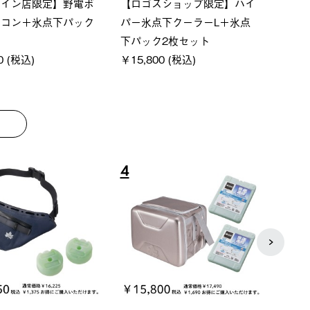
ベーシック スペースベ
Q-TOP ソーラーサンドブロッ
ポケ
オクタゴン-BJ
クサンシェード-BF
￥5,
000 (税込)
￥16,800 (税込)
8
9