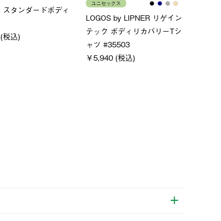
ース
メンズ
LO
ムホールジップフーデ
クールタッチリラックスパン
SA
ツ
￥21
￥5,500 (税込)
特別価格
 (税込)
￥4,000 (税込)