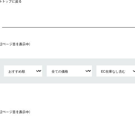
ルトップに戻る
件（2ページ⽬を表⽰中）
件（2ページ⽬を表⽰中）