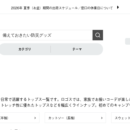
2026年 夏季（お盆）期間の出荷スケジュール／窓口の休業日について
カテゴリ
テーマ
や日常で活躍するトップス一覧です。ロゴスでは、家族でお揃いコーデが楽し
ストレッチ性に優れたトップスなどを幅広くラインナップ。初めてのキャンプ
（半袖）
カットソー（長袖）
スウェッ