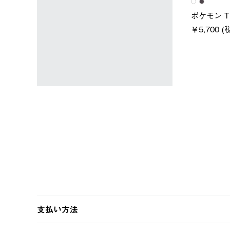
ユニセックス
レディース
スタンダードボディ
LOGOS by LIPNER リゲイン
ノーメイ
テック ボディリカバリーTシ
￥5,940 
税込)
ャツ #35503
￥5,940 (税込)
支払い方法
以下のいずれかの方法でお支払いいただけます。