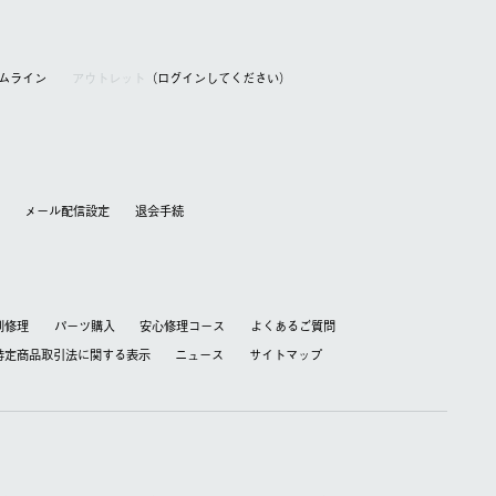
アムライン
アウトレット
（ログインしてください）
メール配信設定
退会⼿続
別修理
パーツ購入
安心修理コース
よくあるご質問
特定商品取引法に関する表⽰
ニュース
サイトマップ