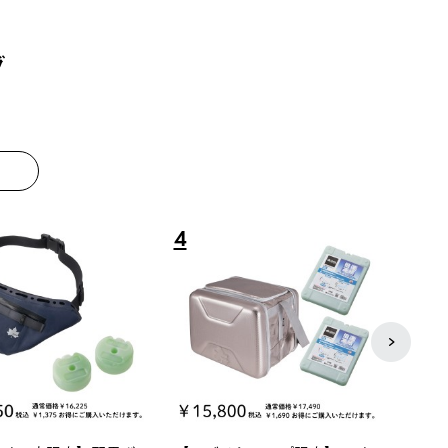
グ
8
9