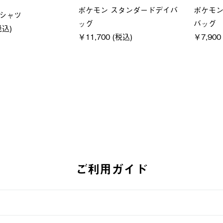
ユニセックス
レディ
クフーディ
LOGOS by LIPNER リゲイン
ＵＶサ
(税込)
テック ボディリカバリーショ
ィ
ーツ #35504
通常価格
￥5,500
￥5,940 (税込)
ご利用ガイド