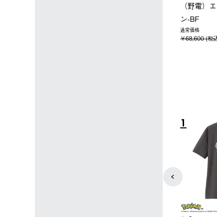
ン店限定】野電ボ
【ロゴスショップ限定】ハイ
ソーラー
ン＋氷点下パック
パー氷点下クーラーL＋氷点
ットタープ
下パック2枚セット
￥21,800
(税込)
￥15,800 (税込)
4
5