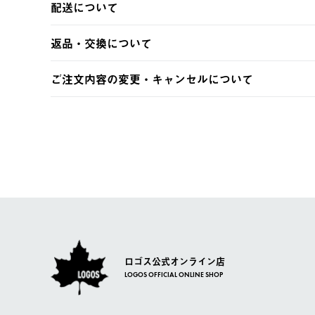
配送について
・クレジットカード決済
・コンビニ決済
【発送スケジュール】
返品・交換について
・Pay-easy決済
ご注文・ご入金完了より2営業日以内に商品を発送いたしま
土日祝の発送はございませんので、木曜日以降のご注文は
※お客様都合の場合
ご注文内容の変更・キャンセルについて
※予約販売・長期連休期間中のご注文は除く（別途スケジ
【返品】
ご注文完了後、変更・キャンセルの個別のご対応はお受け
【配送時間指定】
商品到着後7日以内にご連絡ください。
LOGOS FAMILY会員の方は、会員マイページ内 購
ご注文の際、ご注文内容確認画面にて配送時間指定が可能
お客様都合の返品にかかる送料は、お客様ご負担とさせて
【配送業者】
【交換】
佐川急便にて配送されます。
システム上、商品の交換（同一商品のカラー・サイズ交換
一度お手元の商品を返品いただき、ご希望商品を再注文し
ロゴス公式オンライン店
LOGOS OFFICIAL ONLINE SHOP