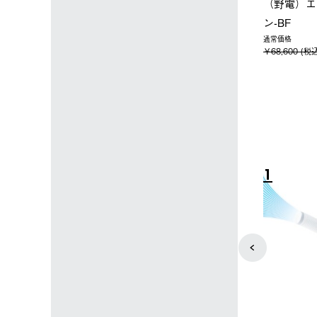
ン店限定】野電ボ
【ロゴスショップ限定】ハイ
ソーラー
ン＋氷点下パック
パー氷点下クーラーL＋氷点
ットタープ
下パック2枚セット
￥21,800
(税込)
￥15,800 (税込)
4
5