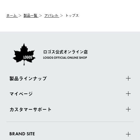
システム上、商品の交換（同一商品のカラー・サイズ交換を含
む）は受け付けておりません。
【配送業者】
ホーム
製品一覧
アパレル
トップス
一度お手元の商品を返品いただき、ご希望商品を再注文してくだ
佐川急便にて配送されます。
さい。
ロゴス公式オンライン店
LOGOS OFFICIAL ONLINE SHOP
製品ラインナップ
マイページ
カスタマーサポート
BRAND SITE