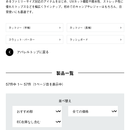
めるファミリーサイズ対応のアイテムをはじめ、UVカット機能や撥水性、ストレッチ性に
優れたトップスなどを幅広くラインナップ。初めてのキャンプやレジャーはもちろん、日
常使いにも最適です。
カットソー（半袖）
カットソー（長袖）
スウェット・パーカー
ラッシュガード
アパレルトップに戻る
製品一覧
57件中 1〜 57件（1ページ⽬を表⽰中）
並べ替え