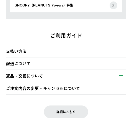
SNOOPY（PEANUTS 75years）特集
ご利用ガイド
支払い方法
以下のいずれかの方法でお支払いいただけます。
配送について
・クレジットカード決済
【発送スケジュール】
・コンビニ決済
返品・交換について
ご注文・ご入金完了より2営業日以内に商品を発送いたします。
・Pay-easy決済
※お客様都合の場合
土日祝の発送はございませんので、木曜日以降のご注文は週明け
ご注文内容の変更・キャンセルについて
の発送となる場合がございます。
ご注文完了後、変更・キャンセルの個別のご対応はお受けできま
【返品】
※予約販売・長期連休期間中のご注文は除く（別途スケジュール
せん。
商品到着後7日以内にご連絡ください。
をご案内いたします。）
LOGOS FAMILY会員の方は、会員マイページ内 購入履歴画面に
お客様都合の返品にかかる送料は、お客様ご負担とさせていただ
詳細はこちら
『注文をキャンセルする』ボタンが表示されている場合のみ、発
きます。
【配送時間指定】
送手配前のためサイト上よりご注文キャンセルが可能です。
ご注文の際、ご注文内容確認画面にて配送時間指定が可能です。
【交換】
配送時間指定がない場合は、最短でのお届けとなります。