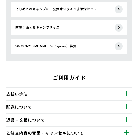
はじめてのキャンプに！公式オンライン店限定セット
防災！備えるキャンプグッズ
SNOOPY（PEANUTS 75years）特集
ご利用ガイド
支払い方法
以下のいずれかの方法でお支払いいただけます。
配送について
・クレジットカード決済
【発送スケジュール】
・コンビニ決済
返品・交換について
ご注文・ご入金完了より2営業日以内に商品を発送いたします。
・Pay-easy決済
※お客様都合の場合
土日祝の発送はございませんので、木曜日以降のご注文は週明け
ご注文内容の変更・キャンセルについて
の発送となる場合がございます。