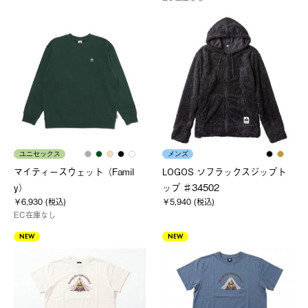
ユニセックス
メンズ
マイティースウェット（Famil
LOGOS ソフラックスジップト
y）
ップ ♯34502
￥6,930 (税込)
￥5,940 (税込)
EC在庫なし
NEW
NEW