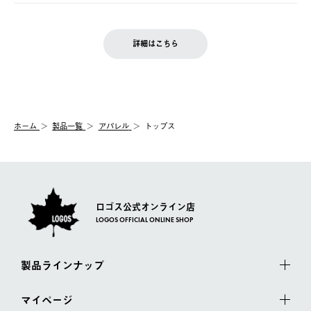
ご注文完了後、変更・キャンセルの個別のご対応はお受けできま
【返品】
※予約販売・長期連休期間中のご注文は除く（別途スケジュール
せん。
商品到着後7日以内にご連絡ください。
をご案内いたします。）
LOGOS FAMILY会員の方は、会員マイページ内 購入履歴画面に
お客様都合の返品にかかる送料は、お客様ご負担とさせていただ
詳細はこちら
『注文をキャンセルする』ボタンが表示されている場合のみ、発
きます。
【配送時間指定】
送手配前のためサイト上よりご注文キャンセルが可能です。
ご注文の際、ご注文内容確認画面にて配送時間指定が可能です。
【交換】
配送時間指定がない場合は、最短でのお届けとなります。
システム上、商品の交換（同一商品のカラー・サイズ交換を含
む）は受け付けておりません。
【配送業者】
ホーム
製品一覧
アパレル
トップス
一度お手元の商品を返品いただき、ご希望商品を再注文してくだ
佐川急便にて配送されます。
さい。
ロゴス公式オンライン店
LOGOS OFFICIAL ONLINE SHOP
製品ラインナップ
マイページ