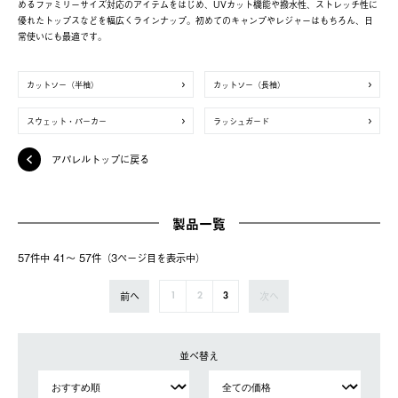
めるファミリーサイズ対応のアイテムをはじめ、UVカット機能や撥水性、ストレッチ性に
優れたトップスなどを幅広くラインナップ。初めてのキャンプやレジャーはもちろん、日
常使いにも最適です。
カットソー（半袖）
カットソー（長袖）
スウェット・パーカー
ラッシュガード
アパレルトップに戻る
製品一覧
57件中 41〜 57件（3ページ⽬を表⽰中）
前へ
次へ
1
2
3
並べ替え