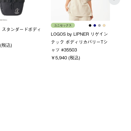
ス
メンズ
LOGO
ムホールジップフーデ
クールタッチリラックスパン
SACK
ツ
￥21,
￥5,500 (税込)
特別価格
税込)
￥4,000 (税込)