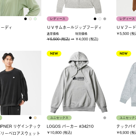
レディース
レディース
フーディ
ＵＶサムホールジップフーディ
ＵＶフード
￥5,500 (税
通常価格
特別価格
￥5,500 (税込)
￥4,000 (税込)
NEW
NEW
ユニセックス
ユニセック
 LIPNER リゲインテック
LOGOS パーカー #34210
テックパイ
￥10,800 (税込)
￥6,930 (税
バリーベロアスウェット