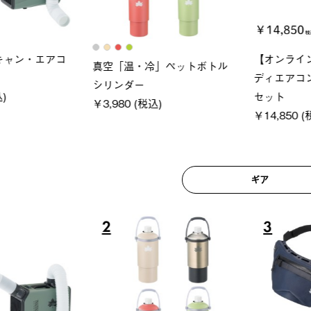
ロック 風抜きQセ
ソーラーブロック 風抜きQセ
グランベ
250-BG
ットタープ 200-BG
ース・オ
(税込)
￥18,800 (税込)
￥209,0
ギア
6
7