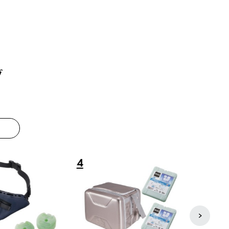
グ
8
9