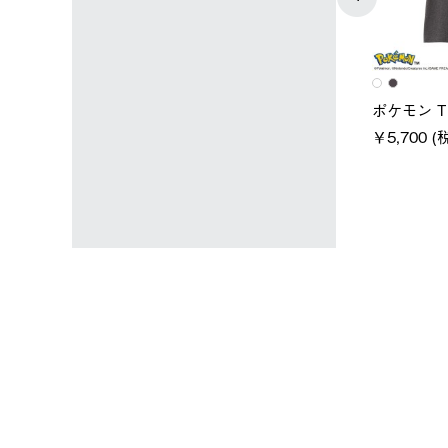
ユニセックス
レディース
タンダードボディ
LOGOS by LIPNER リゲイン
ノーメイク
テック ボディリカバリーTシ
￥5,940 (
)
ャツ #35503
￥5,940 (税込)