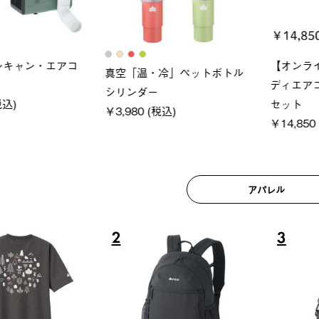
ロック 風抜きQセ
ソーラーブロック 風抜きQセ
グランベ
250-BG
ットタープ 200-BG
ース・オ
(税込)
￥18,800 (税込)
￥209,0
アパレル
6
7