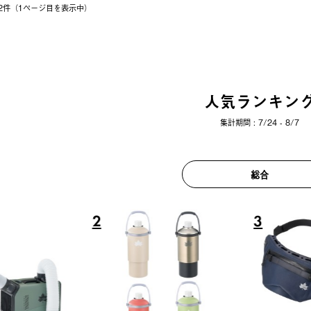
 12件（1ページ⽬を表⽰中）
人気ランキン
集計期間 : 7/24 - 8/7
総合
6
7