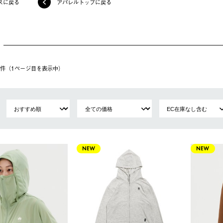
スに戻る
アパレルトップに戻る
12件（1ページ⽬を表⽰中）
NEW
NEW