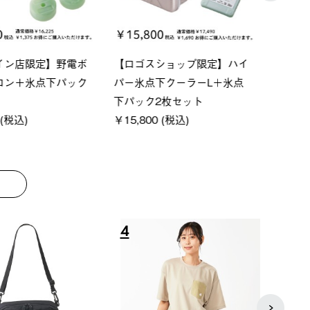
ーシック スペースベ
Q-TOP ソーラーサンドブロッ
neo
クタゴン-BJ
クサンシェード-BF
ン500
00 (税込)
￥16,800 (税込)
￥187
8
9