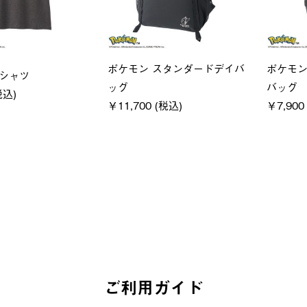
ユニセックス
レディー
フーディ
LOGOS by LIPNER リゲイン
ＵＶサ
税込)
テック ボディリカバリーショ
ィ
ーツ #35504
通常価格
￥5,500 (
￥5,940 (税込)
ご利用ガイド