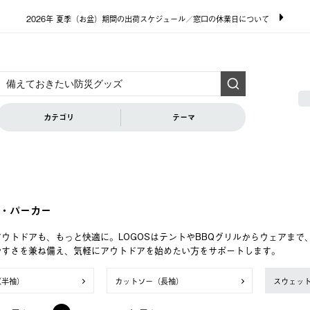
2026年 夏季（お盆）期間の出荷スケジュール／窓口の休業日について
カテゴリ
テーマ
・パーカー
ウトドアも、もっと快適に。LOGOSはテントやBBQグリルからウェアま
やすさを兼ね備え、気軽にアウトドアを始めたい方をサポートします。
（半袖）
カットソー（長袖）
スウェッ