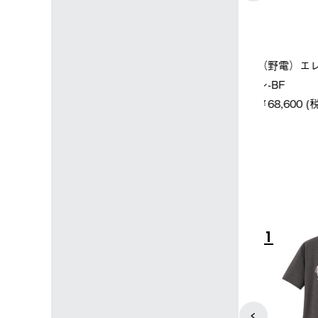
店限定】野電ボ
【ロゴスショップ限定】ハイ
ソーラーブ
＋氷点下パック
パー氷点下クーラーL＋氷点
ットタープ 
下パック2枚セット
￥21,800 
込)
￥15,800 (税込)
4
5