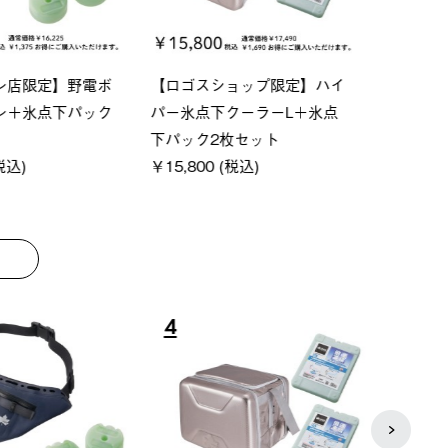
ーシック スペースベ
Q-TOP ソーラーサンドブロッ
ポケモ
クタゴン-BJ
クサンシェード-BF
￥5,7
00 (税込)
￥16,800 (税込)
8
9