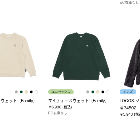
EC在庫なし
ユニセックス
メンズ
ェット（Family）
マイティースウェット（Family）
LOGOS
￥6,930 (税込)
♯34502
EC在庫なし
￥5,940 (税