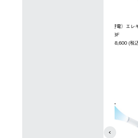
店限定】野電ボ
【ロゴスショップ限定】ハイ
ソーラーブ
＋氷点下パック
パー氷点下クーラーL＋氷点
ットタープ 
下パック2枚セット
￥21,800 
込)
￥15,800 (税込)
4
5