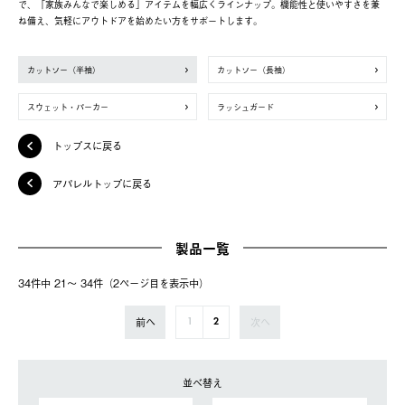
で、「家族みんなで楽しめる」アイテムを幅広くラインナップ。機能性と使いやすさを兼
ね備え、気軽にアウトドアを始めたい方をサポートします。
カットソー（半袖）
カットソー（長袖）
スウェット・パーカー
ラッシュガード
トップスに戻る
アパレルトップに戻る
製品一覧
34件中 21〜 34件（2ページ⽬を表⽰中）
前へ
次へ
1
2
並べ替え