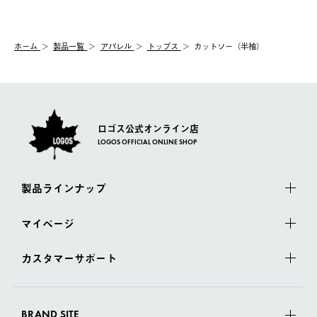
【交換】
配送時間指定がない場合は、最短でのお届けとなります。
システム上、商品の交換（同一商品のカラー・サイズ交換を含
む）は受け付けておりません。
【配送業者】
ホーム
製品一覧
アパレル
トップス
カットソー（半袖）
一度お手元の商品を返品いただき、ご希望商品を再注文してくだ
佐川急便にて配送されます。
さい。
ロゴス公式オンライン店
LOGOS OFFICIAL ONLINE SHOP
製品ラインナップ
マイページ
カスタマーサポート
BRAND SITE