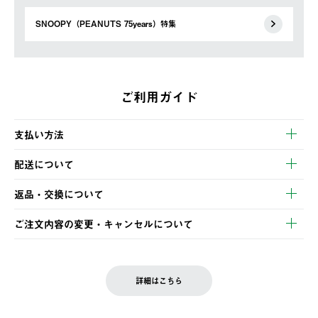
SNOOPY（PEANUTS 75years）特集
ご利用ガイド
支払い方法
以下のいずれかの方法でお支払いいただけます。
配送について
・クレジットカード決済
【発送スケジュール】
・コンビニ決済
返品・交換について
ご注文・ご入金完了より2営業日以内に商品を発送いたします。
・Pay-easy決済
※お客様都合の場合
土日祝の発送はございませんので、木曜日以降のご注文は週明け
ご注文内容の変更・キャンセルについて
の発送となる場合がございます。
ご注文完了後、変更・キャンセルの個別のご対応はお受けできま
【返品】
※予約販売・長期連休期間中のご注文は除く（別途スケジュール
せん。
商品到着後7日以内にご連絡ください。
をご案内いたします。）
LOGOS FAMILY会員の方は、会員マイページ内 購入履歴画面に
お客様都合の返品にかかる送料は、お客様ご負担とさせていただ
詳細はこちら
『注文をキャンセルする』ボタンが表示されている場合のみ、発
きます。
【配送時間指定】
送手配前のためサイト上よりご注文キャンセルが可能です。
ご注文の際、ご注文内容確認画面にて配送時間指定が可能です。