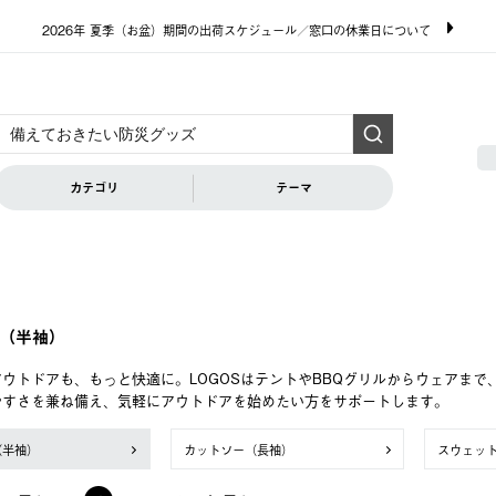
2026年 夏季（お盆）期間の出荷スケジュール／窓口の休業日について
カテゴリ
テーマ
（半袖）
ウトドアも、もっと快適に。LOGOSはテントやBBQグリルからウェアま
やすさを兼ね備え、気軽にアウトドアを始めたい方をサポートします。
（半袖）
カットソー（長袖）
スウェッ