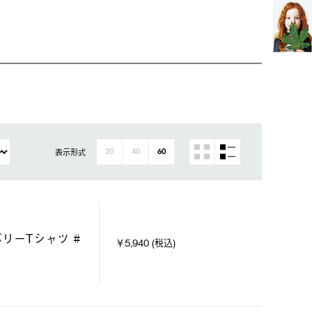
表示形式
20
40
60
バリーTシャツ #
￥5,940 (税込)