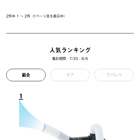
2件中 1 〜 2件（1ページ⽬を表⽰中）
人気ランキング
集計期間 : 7/23 - 8/6
総合
ギア
アパレル
1