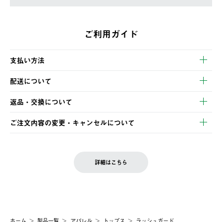
ご利用ガイド
支払い方法
以下のいずれかの方法でお支払いいただけます。
配送について
・クレジットカード決済
【発送スケジュール】
・コンビニ決済
返品・交換について
ご注文・ご入金完了より2営業日以内に商品を発送いたします。
・Pay-easy決済
※お客様都合の場合
土日祝の発送はございませんので、木曜日以降のご注文は週明け
ご注文内容の変更・キャンセルについて
の発送となる場合がございます。
ご注文完了後、変更・キャンセルの個別のご対応はお受けできま
【返品】
※予約販売・長期連休期間中のご注文は除く（別途スケジュール
せん。
商品到着後7日以内にご連絡ください。
をご案内いたします。）
LOGOS FAMILY会員の方は、会員マイページ内 購入履歴画面に
お客様都合の返品にかかる送料は、お客様ご負担とさせていただ
詳細はこちら
『注文をキャンセルする』ボタンが表示されている場合のみ、発
きます。
【配送時間指定】
送手配前のためサイト上よりご注文キャンセルが可能です。
ご注文の際、ご注文内容確認画面にて配送時間指定が可能です。
【交換】
配送時間指定がない場合は、最短でのお届けとなります。
システム上、商品の交換（同一商品のカラー・サイズ交換を含
む）は受け付けておりません。
【配送業者】
ホーム
製品一覧
アパレル
トップス
ラッシュガード