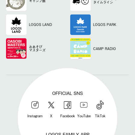
キャンプ飯
タイムライン
LOGOS LAND
LOGOS PARK
おあそび
CAMP RADIO
マスターズ
OFFICIAL SNS
Instagram
X
Facebook
YouTube
TikTok
LOGOS FAMILY APP