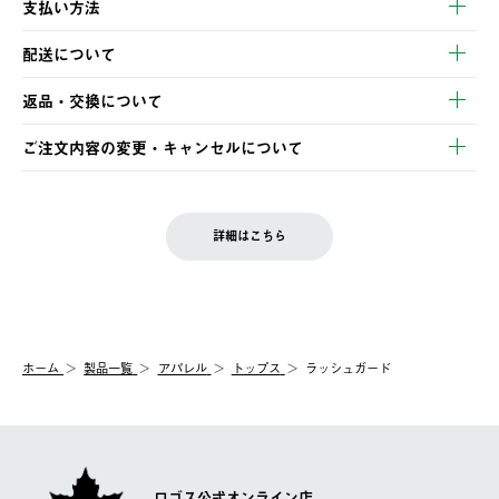
支払い方法
以下のいずれかの方法でお支払いいただけます。
配送について
・クレジットカード決済
【発送スケジュール】
・コンビニ決済
返品・交換について
ご注文・ご入金完了より2営業日以内に商品を発送いたします。
・Pay-easy決済
※お客様都合の場合
土日祝の発送はございませんので、木曜日以降のご注文は週明け
ご注文内容の変更・キャンセルについて
の発送となる場合がございます。
ご注文完了後、変更・キャンセルの個別のご対応はお受けできま
【返品】
※予約販売・長期連休期間中のご注文は除く（別途スケジュール
せん。
商品到着後7日以内にご連絡ください。
をご案内いたします。）
LOGOS FAMILY会員の方は、会員マイページ内 購入履歴画面に
お客様都合の返品にかかる送料は、お客様ご負担とさせていただ
詳細はこちら
『注文をキャンセルする』ボタンが表示されている場合のみ、発
きます。
【配送時間指定】
送手配前のためサイト上よりご注文キャンセルが可能です。
ご注文の際、ご注文内容確認画面にて配送時間指定が可能です。
【交換】
配送時間指定がない場合は、最短でのお届けとなります。
システム上、商品の交換（同一商品のカラー・サイズ交換を含
む）は受け付けておりません。
【配送業者】
ホーム
製品一覧
アパレル
トップス
ラッシュガード
一度お手元の商品を返品いただき、ご希望商品を再注文してくだ
佐川急便にて配送されます。
さい。
ロゴス公式オンライン店