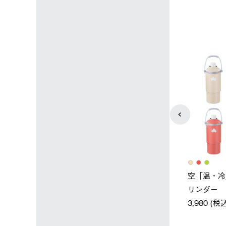
4
5
店限定】野電ボ
【ロゴスショップ限定】ハイ
ソーラーブ
＋氷点下パック
パー氷点下クーラーL＋氷点
ットタープ 
下パック2枚セット
￥21,800 
込)
￥15,800 (税込)