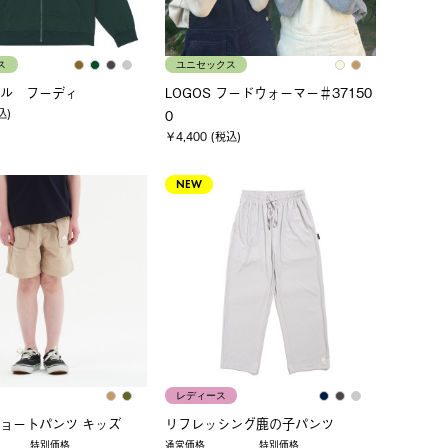
ス
ユニセックス
ル フーディ
LOGOS フードウォーマー＃37150
込)
0
￥4,400 (税込)
NEW
レディース
ョートパンツ キッズ
リフレッシング鹿の子パンツ
特別価格
通常価格
特別価格