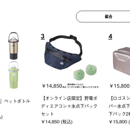
総合
6
7
ロック 風抜きQセ
ソーラーブロック 風抜きQセ
グランベ
250-BG
ットタープ 200-BG
ース・オ
(税込)
￥18,800 (税込)
￥209,0