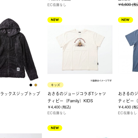
￥6,600 (税
EC在庫なし
NEW
NEW
キッズ
ソフラックスジップトップ
おさるのジョージコラボTシャツ
おさるの
ティピー（Family）KIDS
ティピー（F
￥4,400 (税込)
￥4,400 (税
EC在庫なし
EC在庫なし
NEW