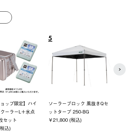
8
9
ーシック スペースベ
Q-TOP ソーラーサンドブロッ
ポケモ
クタゴン-BJ
クサンシェード-BF
￥5,7
00 (税込)
￥16,800 (税込)