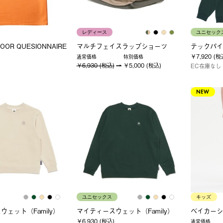
レディース
ユニセック
OOR QUESIONNAIRE
マルチフェイスラップショーツ
テックパイ
￥7,920 (税
通常価格
特別価格
￥6,930 (税込)
￥5,000 (税込)
EC在庫なし
NEW
ユニセックス
キッズ
ェット（Family）
マイティースウェット（Family）
ベイカーシ
￥6,930 (税込)
通常価格