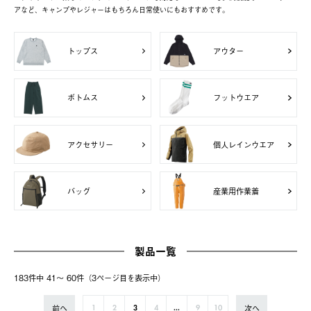
アなど、キャンプやレジャーはもちろん日常使いにもおすすめです。
トップス
アウター
ボトムス
フットウエア
アクセサリー
個人レインウエア
バッグ
産業用作業着
製品一覧
183件中 41〜 60件（3ページ⽬を表⽰中）
前へ
次へ
1
2
3
4
...
9
10