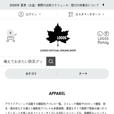
2026年 夏季（お盆）期間の出荷スケジュール／窓口の休業日について
ログイン
カスタマーサポート
0
LOGOS OFFICIAL
ONLINE SHOP
カテゴリ
テーマ
APPAREL
アウトドアシーンで活躍する機能性アパレル一覧。ストレッチ機能やUVカット機能、防
水・撥水性などを備えた機能性アパレルも多数展開。豊富なサイズ展開で家族お揃いのコ
ーディネートが楽しめるファミリーサイズにも対応したシリーズも。高機能なレインウェ