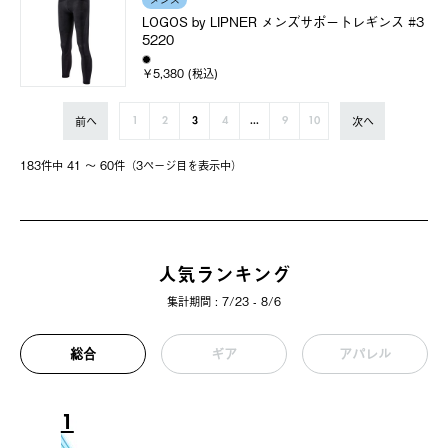
メンズ
LOGOS by LIPNER メンズサポートレギンス #3
5220
￥5,380 (税込)
前へ
次へ
1
2
3
4
...
9
10
183件中 41 〜 60件（3ページ⽬を表⽰中）
人気ランキング
集計期間 : 7/23 - 8/6
総合
ギア
アパレル
1