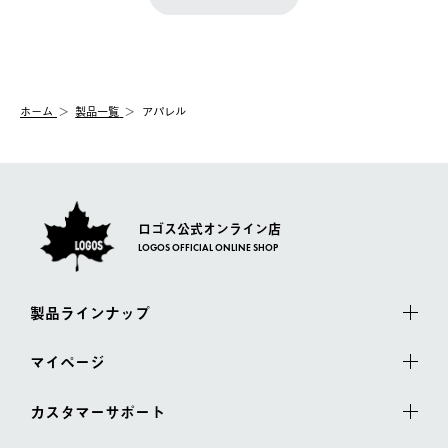
『注文をキャンセルする』ボタンが表示されている場合のみ、発
きます。
【配送時間指定】
送手配前のためサイト上よりご注文キャンセルが可能です。
ご注文の際、ご注文内容確認画面にて配送時間指定が可能です。
【交換】
配送時間指定がない場合は、最短でのお届けとなります。
システム上、商品の交換（同一商品のカラー・サイズ交換を含
む）は受け付けておりません。
【配送業者】
ホーム
製品一覧
アパレル
一度お手元の商品を返品いただき、ご希望商品を再注文してくだ
佐川急便にて配送されます。
さい。
ロゴス公式オンライン店
LOGOS OFFICIAL ONLINE SHOP
製品ラインナップ
マイページ
カスタマーサポート