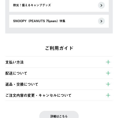
防災！備えるキャンプグッズ
SNOOPY（PEANUTS 75years）特集
ご利用ガイド
支払い方法
以下のいずれかの方法でお支払いいただけます。
配送について
・クレジットカード決済
【発送スケジュール】
・コンビニ決済
返品・交換について
ご注文・ご入金完了より2営業日以内に商品を発送いたします。
・Pay-easy決済
※お客様都合の場合
土日祝の発送はございませんので、木曜日以降のご注文は週明け
ご注文内容の変更・キャンセルについて
の発送となる場合がございます。
ご注文完了後、変更・キャンセルの個別のご対応はお受けできま
【返品】
※予約販売・長期連休期間中のご注文は除く（別途スケジュール
せん。
商品到着後7日以内にご連絡ください。
をご案内いたします。）
LOGOS FAMILY会員の方は、会員マイページ内 購入履歴画面に
お客様都合の返品にかかる送料は、お客様ご負担とさせていただ
詳細はこちら