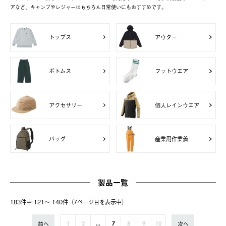
アなど、キャンプやレジャーはもちろん日常使いにもおすすめです。
トップス
アウター
ボトムス
フットウエア
アクセサリー
個人レインウエア
バッグ
産業用作業着
製品一覧
183件中 121〜 140件（7ページ⽬を表⽰中）
前へ
次へ
1
2
...
7
8
9
10