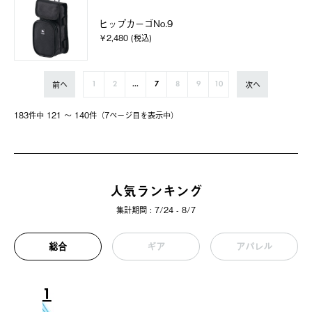
ヒップカーゴNo.9
￥2,480 (税込)
前へ
次へ
1
2
...
7
8
9
10
183件中 121 〜 140件（7ページ⽬を表⽰中）
人気ランキング
集計期間 : 7/24 - 8/7
総合
ギア
アパレル
1