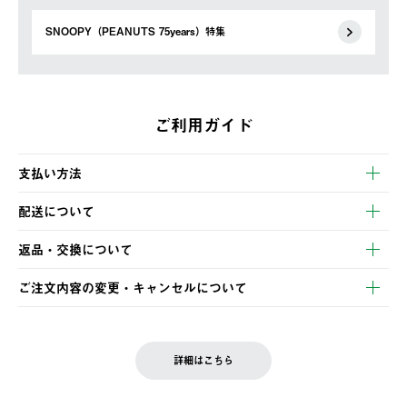
SNOOPY（PEANUTS 75years）特集
ご利用ガイド
支払い方法
以下のいずれかの方法でお支払いいただけます。
配送について
・クレジットカード決済
【発送スケジュール】
・コンビニ決済
返品・交換について
ご注文・ご入金完了より2営業日以内に商品を発送いたします。
・Pay-easy決済
※お客様都合の場合
土日祝の発送はございませんので、木曜日以降のご注文は週明け
ご注文内容の変更・キャンセルについて
の発送となる場合がございます。
ご注文完了後、変更・キャンセルの個別のご対応はお受けできま
【返品】
※予約販売・長期連休期間中のご注文は除く（別途スケジュール
せん。
商品到着後7日以内にご連絡ください。
をご案内いたします。）
LOGOS FAMILY会員の方は、会員マイページ内 購入履歴画面に
お客様都合の返品にかかる送料は、お客様ご負担とさせていただ
詳細はこちら
『注文をキャンセルする』ボタンが表示されている場合のみ、発
きます。
【配送時間指定】
送手配前のためサイト上よりご注文キャンセルが可能です。
ご注文の際、ご注文内容確認画面にて配送時間指定が可能です。