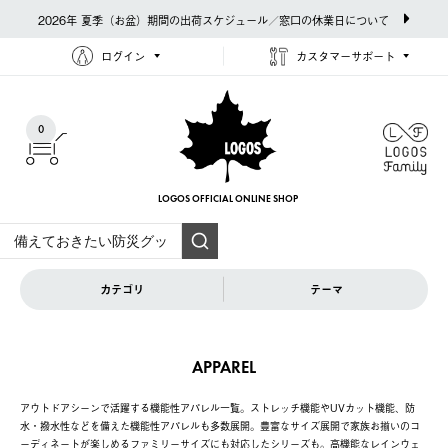
2026年 夏季（お盆）期間の出荷スケジュール／窓口の休業日について
ログイン
カスタマーサポート
0
LOGOS OFFICIAL
ONLINE SHOP
カテゴリ
テーマ
APPAREL
アウトドアシーンで活躍する機能性アパレル一覧。ストレッチ機能やUVカット機能、防
水・撥水性などを備えた機能性アパレルも多数展開。豊富なサイズ展開で家族お揃いのコ
ーディネートが楽しめるファミリーサイズにも対応したシリーズも。高機能なレインウェ