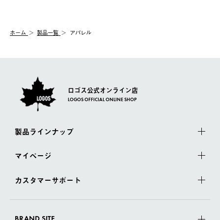
【交換】
配送時間指定がない場合は、最短でのお届けとなります。
システム上、商品の交換（同一商品のカラー・サイズ交換を含
む）は受け付けておりません。
【配送業者】
ホーム
製品一覧
アパレル
一度お手元の商品を返品いただき、ご希望商品を再注文してくだ
佐川急便にて配送されます。
さい。
ロゴス公式オンライン店
LOGOS OFFICIAL ONLINE SHOP
製品ラインナップ
マイページ
カスタマーサポート
BRAND SITE