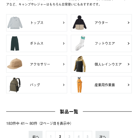
アなど、キャンプやレジャーはもちろん日常使いにもおすすめです。
トップス
アウター
ボトムス
フットウエア
アクセサリー
個人レインウエア
バッグ
産業用作業着
製品一覧
183件中 41〜 80件（2ページ⽬を表⽰中）
前へ
次へ
1
2
3
4
5