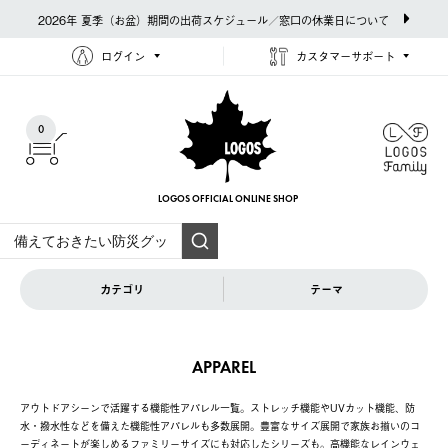
2026年 夏季（お盆）期間の出荷スケジュール／窓口の休業日について
ログイン
カスタマーサポート
0
LOGOS OFFICIAL
ONLINE SHOP
カテゴリ
テーマ
APPAREL
アウトドアシーンで活躍する機能性アパレル一覧。ストレッチ機能やUVカット機能、防
水・撥水性などを備えた機能性アパレルも多数展開。豊富なサイズ展開で家族お揃いのコ
ーディネートが楽しめるファミリーサイズにも対応したシリーズも。高機能なレインウェ