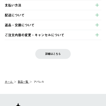
支払い方法
以下のいずれかの方法でお支払いいただけます。
配送について
・クレジットカード決済
【発送スケジュール】
・コンビニ決済
返品・交換について
ご注文・ご入金完了より2営業日以内に商品を発送いたします。
・Pay-easy決済
※お客様都合の場合
土日祝の発送はございませんので、木曜日以降のご注文は週明け
ご注文内容の変更・キャンセルについて
の発送となる場合がございます。
ご注文完了後、変更・キャンセルの個別のご対応はお受けできま
【返品】
※予約販売・長期連休期間中のご注文は除く（別途スケジュール
せん。
商品到着後7日以内にご連絡ください。
をご案内いたします。）
LOGOS FAMILY会員の方は、会員マイページ内 購入履歴画面に
お客様都合の返品にかかる送料は、お客様ご負担とさせていただ
詳細はこちら
『注文をキャンセルする』ボタンが表示されている場合のみ、発
きます。
【配送時間指定】
送手配前のためサイト上よりご注文キャンセルが可能です。
ご注文の際、ご注文内容確認画面にて配送時間指定が可能です。
【交換】
配送時間指定がない場合は、最短でのお届けとなります。
システム上、商品の交換（同一商品のカラー・サイズ交換を含
む）は受け付けておりません。
【配送業者】
ホーム
製品一覧
アパレル
一度お手元の商品を返品いただき、ご希望商品を再注文してくだ
佐川急便にて配送されます。
さい。