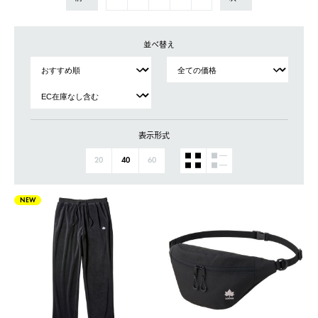
並べ替え
表示形式
20
40
60
NEW