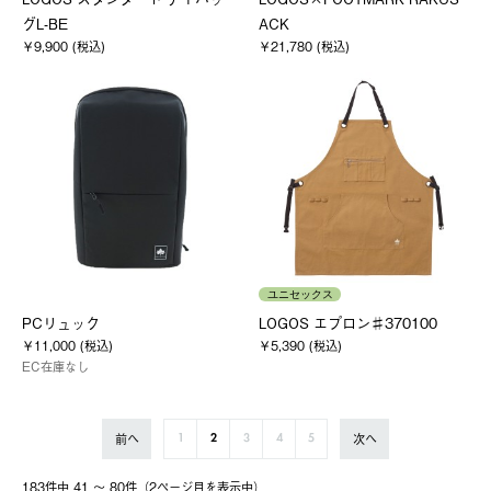
グL-BE
ACK
￥9,900 (税込)
￥21,780 (税込)
ユニセックス
PCリュック
LOGOS エプロン♯370100
￥11,000 (税込)
￥5,390 (税込)
EC在庫なし
前へ
次へ
1
2
3
4
5
183件中 41 〜 80件（2ページ⽬を表⽰中）