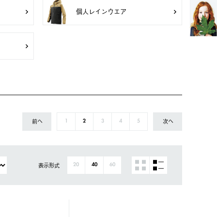
個人レインウエア
前へ
次へ
1
2
3
4
5
表示形式
20
40
60