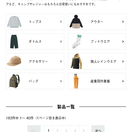
アなど、キャンプやレジャーはもちろん日常使いにもおすすめです。
トップス
アウター
ボトムス
フットウエア
アクセサリー
個人レインウエア
バッグ
産業用作業着
製品一覧
183件中 1〜 40件（1ページ⽬を表⽰中）
前へ
次へ
1
2
3
4
5