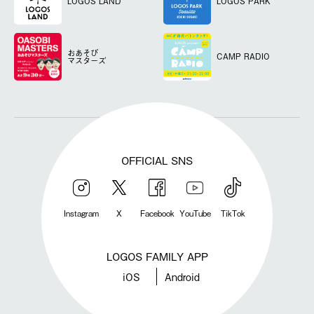
LOGOS LAND
LOGOS PARK
おあそび
CAMP RADIO
マスターズ
OFFICIAL SNS
Instagram
X
Facebook
YouTube
TikTok
LOGOS FAMILY APP
iOS
Android