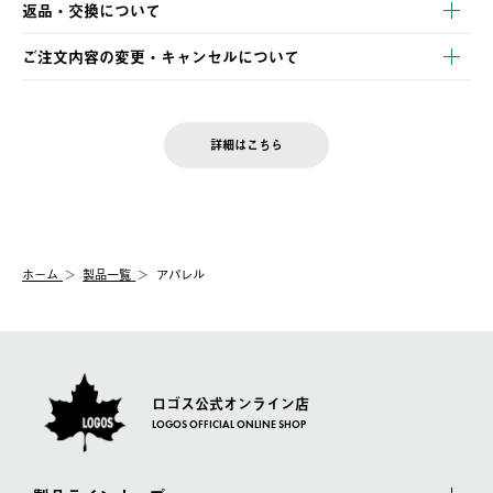
・コンビニ決済
返品・交換について
ご注文・ご入金完了より2営業日以内に商品を発送いたします。
・Pay-easy決済
※お客様都合の場合
土日祝の発送はございませんので、木曜日以降のご注文は週明け
ご注文内容の変更・キャンセルについて
の発送となる場合がございます。
ご注文完了後、変更・キャンセルの個別のご対応はお受けできま
【返品】
※予約販売・長期連休期間中のご注文は除く（別途スケジュール
せん。
商品到着後7日以内にご連絡ください。
をご案内いたします。）
LOGOS FAMILY会員の方は、会員マイページ内 購入履歴画面に
お客様都合の返品にかかる送料は、お客様ご負担とさせていただ
詳細はこちら
『注文をキャンセルする』ボタンが表示されている場合のみ、発
きます。
【配送時間指定】
送手配前のためサイト上よりご注文キャンセルが可能です。
ご注文の際、ご注文内容確認画面にて配送時間指定が可能です。
【交換】
配送時間指定がない場合は、最短でのお届けとなります。
システム上、商品の交換（同一商品のカラー・サイズ交換を含
む）は受け付けておりません。
【配送業者】
ホーム
製品一覧
アパレル
一度お手元の商品を返品いただき、ご希望商品を再注文してくだ
佐川急便にて配送されます。
さい。
ロゴス公式オンライン店
LOGOS OFFICIAL ONLINE SHOP