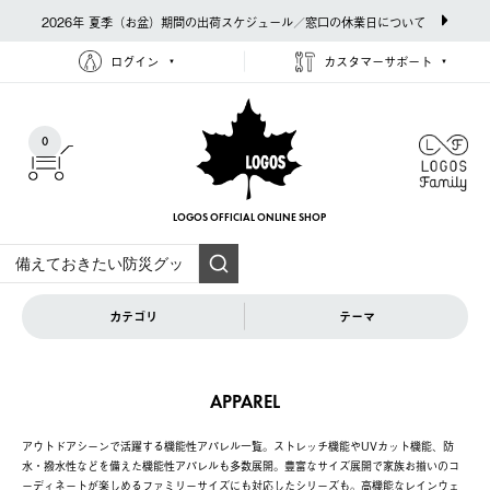
2026年 夏季（お盆）期間の出荷スケジュール／窓口の休業日について
ログイン
カスタマーサポート
0
LOGOS OFFICIAL
ONLINE SHOP
カテゴリ
テーマ
APPAREL
アウトドアシーンで活躍する機能性アパレル一覧。ストレッチ機能やUVカット機能、防
水・撥水性などを備えた機能性アパレルも多数展開。豊富なサイズ展開で家族お揃いのコ
ーディネートが楽しめるファミリーサイズにも対応したシリーズも。高機能なレインウェ