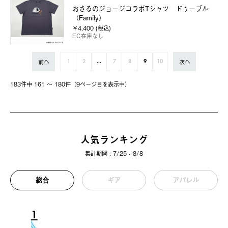
おさるのジョージコラボTシャツ ドゥーブル
（Family）
￥4,400 (税込)
EC在庫なし
前へ
次へ
1
2
...
7
8
9
10
183件中 161 〜 180件（9ページ⽬を表⽰中）
人気ランキング
集計期間 : 7/25 - 8/8
総合
ギア
アパレル
1