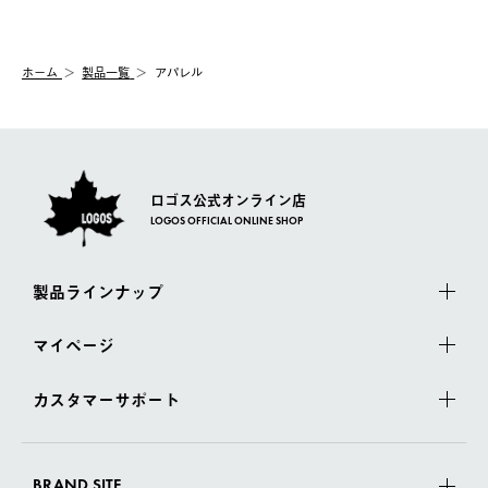
【交換】
配送時間指定がない場合は、最短でのお届けとなります。
システム上、商品の交換（同一商品のカラー・サイズ交換を含
む）は受け付けておりません。
【配送業者】
ホーム
製品一覧
アパレル
一度お手元の商品を返品いただき、ご希望商品を再注文してくだ
佐川急便にて配送されます。
さい。
ロゴス公式オンライン店
LOGOS OFFICIAL ONLINE SHOP
製品ラインナップ
マイページ
カスタマーサポート
BRAND SITE