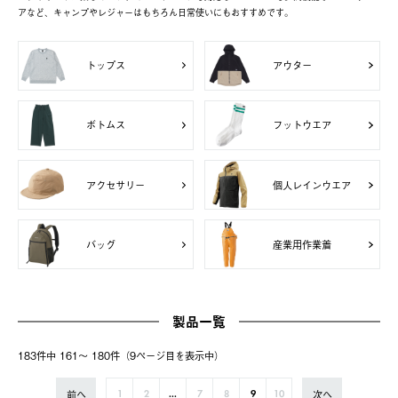
アなど、キャンプやレジャーはもちろん日常使いにもおすすめです。
トップス
アウター
ボトムス
フットウエア
アクセサリー
個人レインウエア
バッグ
産業用作業着
製品一覧
183件中 161〜 180件（9ページ⽬を表⽰中）
前へ
次へ
1
2
...
7
8
9
10