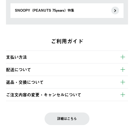
SNOOPY（PEANUTS 75years）特集
ご利用ガイド
支払い方法
以下のいずれかの方法でお支払いいただけます。
配送について
・クレジットカード決済
【発送スケジュール】
・コンビニ決済
返品・交換について
ご注文・ご入金完了より2営業日以内に商品を発送いたします。
・Pay-easy決済
※お客様都合の場合
土日祝の発送はございませんので、木曜日以降のご注文は週明け
ご注文内容の変更・キャンセルについて
の発送となる場合がございます。
ご注文完了後、変更・キャンセルの個別のご対応はお受けできま
【返品】
※予約販売・長期連休期間中のご注文は除く（別途スケジュール
せん。
商品到着後7日以内にご連絡ください。
をご案内いたします。）
LOGOS FAMILY会員の方は、会員マイページ内 購入履歴画面に
お客様都合の返品にかかる送料は、お客様ご負担とさせていただ
詳細はこちら
『注文をキャンセルする』ボタンが表示されている場合のみ、発
きます。
【配送時間指定】
送手配前のためサイト上よりご注文キャンセルが可能です。
ご注文の際、ご注文内容確認画面にて配送時間指定が可能です。