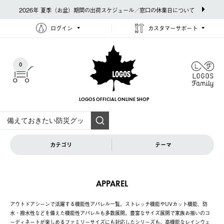
2026年 夏季（お盆）期間の出荷スケジュール／窓口の休業日について
ログイン
カスタマーサポート
0
LOGOS OFFICIAL
ONLINE SHOP
カテゴリ
テーマ
APPAREL
アウトドアシーンで活躍する機能性アパレル一覧。ストレッチ機能やUVカット機能、防
水・撥水性などを備えた機能性アパレルも多数展開。豊富なサイズ展開で家族お揃いのコ
ーディネートが楽しめるファミリーサイズにも対応したシリーズも。高機能なレインウェ