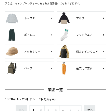
アなど、キャンプやレジャーはもちろん日常使いにもおすすめです。
トップス
アウター
ボトムス
フットウエア
アクセサリー
個人レインウエア
バッグ
産業用作業着
製品一覧
183件中 1〜 20件（1ページ⽬を表⽰中）
前へ
次へ
1
2
3
4
...
9
10