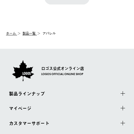
『注文をキャンセルする』ボタンが表示されている場合のみ、発
きます。
【配送時間指定】
送手配前のためサイト上よりご注文キャンセルが可能です。
ご注文の際、ご注文内容確認画面にて配送時間指定が可能です。
【交換】
配送時間指定がない場合は、最短でのお届けとなります。
システム上、商品の交換（同一商品のカラー・サイズ交換を含
む）は受け付けておりません。
【配送業者】
ホーム
製品一覧
アパレル
一度お手元の商品を返品いただき、ご希望商品を再注文してくだ
佐川急便にて配送されます。
さい。
ロゴス公式オンライン店
LOGOS OFFICIAL ONLINE SHOP
製品ラインナップ
マイページ
カスタマーサポート