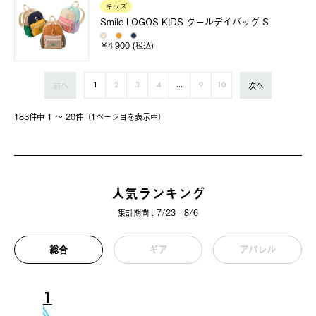
キッズ
Smile LOGOS KIDS クールデイバッグ S
￥4,900 (税込)
前へ
次へ
1
2
3
4
...
9
10
183件中 1 〜 20件（1ページ⽬を表⽰中）
人気ランキング
集計期間 : 7/23 - 8/6
総合
ギア
アパレル
1