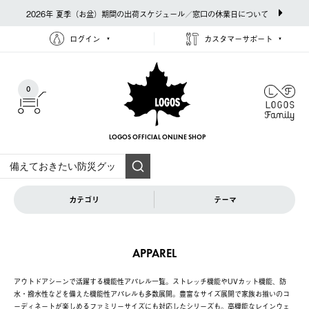
2026年 夏季（お盆）期間の出荷スケジュール／窓口の休業日について
ログイン
カスタマーサポート
0
LOGOS OFFICIAL
ONLINE SHOP
カテゴリ
テーマ
APPAREL
アウトドアシーンで活躍する機能性アパレル一覧。ストレッチ機能やUVカット機能、防
水・撥水性などを備えた機能性アパレルも多数展開。豊富なサイズ展開で家族お揃いのコ
ーディネートが楽しめるファミリーサイズにも対応したシリーズも。高機能なレインウェ