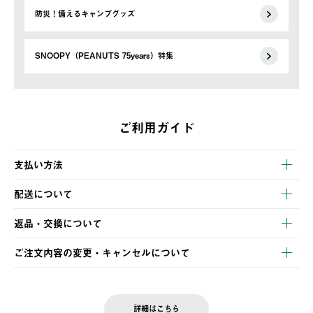
防災！備えるキャンプグッズ
SNOOPY（PEANUTS 75years）特集
ご利用ガイド
支払い方法
以下のいずれかの方法でお支払いいただけます。
配送について
・クレジットカード決済
【発送スケジュール】
・コンビニ決済
返品・交換について
ご注文・ご入金完了より2営業日以内に商品を発送いたします。
・Pay-easy決済
※お客様都合の場合
土日祝の発送はございませんので、木曜日以降のご注文は週明け
ご注文内容の変更・キャンセルについて
の発送となる場合がございます。
ご注文完了後、変更・キャンセルの個別のご対応はお受けできま
【返品】
※予約販売・長期連休期間中のご注文は除く（別途スケジュール
せん。
商品到着後7日以内にご連絡ください。
をご案内いたします。）
LOGOS FAMILY会員の方は、会員マイページ内 購入履歴画面に
お客様都合の返品にかかる送料は、お客様ご負担とさせていただ
詳細はこちら