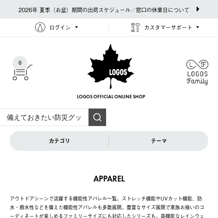
2026年 夏季（お盆）期間の出荷スケジュール／窓口の休業日について
ログイン
カスタマーサポート
0
LOGOS OFFICIAL
ONLINE SHOP
カテゴリ
テーマ
APPAREL
アウトドアシーンで活躍する機能性アパレル一覧。ストレッチ機能やUVカット機能、防
水・撥水性などを備えた機能性アパレルも多数展開。豊富なサイズ展開で家族お揃いのコ
ーディネートが楽しめるファミリーサイズにも対応したシリーズも。高機能なレインウェ