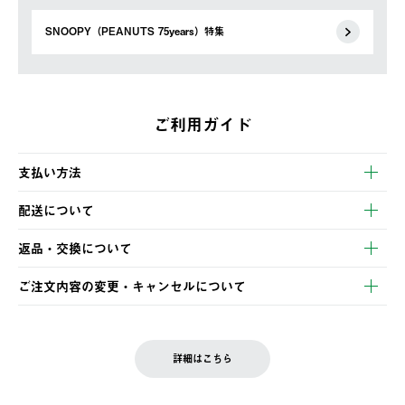
SNOOPY（PEANUTS 75years）特集
ご利用ガイド
支払い方法
以下のいずれかの方法でお支払いいただけます。
配送について
・クレジットカード決済
【発送スケジュール】
・コンビニ決済
返品・交換について
ご注文・ご入金完了より2営業日以内に商品を発送いたします。
・Pay-easy決済
※お客様都合の場合
土日祝の発送はございませんので、木曜日以降のご注文は週明け
ご注文内容の変更・キャンセルについて
の発送となる場合がございます。
ご注文完了後、変更・キャンセルの個別のご対応はお受けできま
【返品】
※予約販売・長期連休期間中のご注文は除く（別途スケジュール
せん。
商品到着後7日以内にご連絡ください。
をご案内いたします。）
LOGOS FAMILY会員の方は、会員マイページ内 購入履歴画面に
お客様都合の返品にかかる送料は、お客様ご負担とさせていただ
詳細はこちら
『注文をキャンセルする』ボタンが表示されている場合のみ、発
きます。
【配送時間指定】
送手配前のためサイト上よりご注文キャンセルが可能です。
ご注文の際、ご注文内容確認画面にて配送時間指定が可能です。