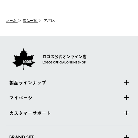
【交換】
配送時間指定がない場合は、最短でのお届けとなります。
システム上、商品の交換（同一商品のカラー・サイズ交換を含
む）は受け付けておりません。
【配送業者】
ホーム
製品一覧
アパレル
一度お手元の商品を返品いただき、ご希望商品を再注文してくだ
佐川急便にて配送されます。
さい。
ロゴス公式オンライン店
LOGOS OFFICIAL ONLINE SHOP
製品ラインナップ
マイページ
カスタマーサポート
BRAND SITE