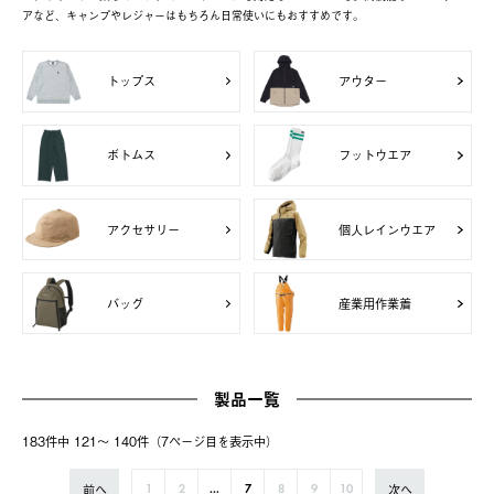
アなど、キャンプやレジャーはもちろん日常使いにもおすすめです。
トップス
アウター
ボトムス
フットウエア
アクセサリー
個人レインウエア
バッグ
産業用作業着
製品一覧
183件中 121〜 140件（7ページ⽬を表⽰中）
前へ
次へ
1
2
...
7
8
9
10