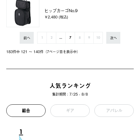
ヒップカーゴNo.9
￥2,480 (税込)
前へ
次へ
1
2
...
7
8
9
10
183件中 121 〜 140件（7ページ⽬を表⽰中）
人気ランキング
集計期間 : 7/25 - 8/8
総合
ギア
アパレル
1