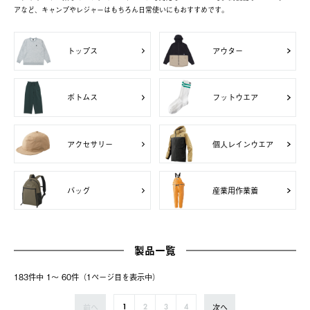
アなど、キャンプやレジャーはもちろん日常使いにもおすすめです。
トップス
アウター
ボトムス
フットウエア
アクセサリー
個人レインウエア
バッグ
産業用作業着
製品一覧
183件中 1〜 60件（1ページ⽬を表⽰中）
前へ
次へ
1
2
3
4