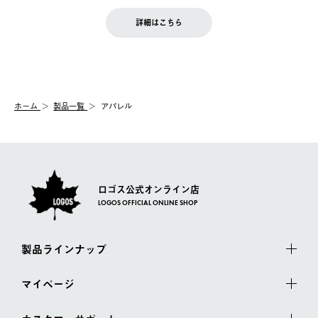
せん。
商品到着後7日以内にご連絡ください。
をご案内いたします。）
LOGOS FAMILY会員の方は、会員マイページ内 購入履歴画面に
お客様都合の返品にかかる送料は、お客様ご負担とさせていただ
詳細はこちら
『注文をキャンセルする』ボタンが表示されている場合のみ、発
きます。
【配送時間指定】
送手配前のためサイト上よりご注文キャンセルが可能です。
ご注文の際、ご注文内容確認画面にて配送時間指定が可能です。
【交換】
配送時間指定がない場合は、最短でのお届けとなります。
システム上、商品の交換（同一商品のカラー・サイズ交換を含
む）は受け付けておりません。
【配送業者】
ホーム
製品一覧
アパレル
一度お手元の商品を返品いただき、ご希望商品を再注文してくだ
佐川急便にて配送されます。
さい。
ロゴス公式オンライン店
LOGOS OFFICIAL ONLINE SHOP
製品ラインナップ
マイページ