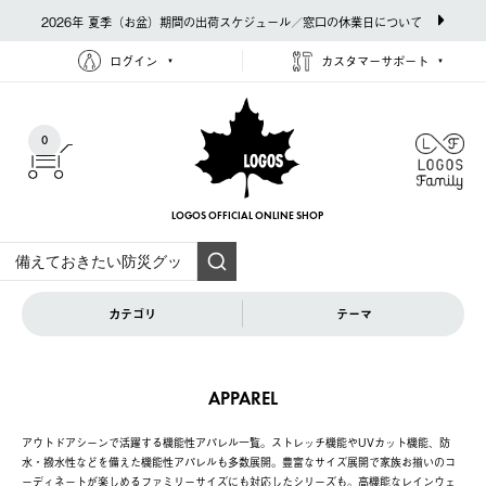
2026年 夏季（お盆）期間の出荷スケジュール／窓口の休業日について
ログイン
カスタマーサポート
0
LOGOS OFFICIAL
ONLINE SHOP
カテゴリ
テーマ
APPAREL
アウトドアシーンで活躍する機能性アパレル一覧。ストレッチ機能やUVカット機能、防
水・撥水性などを備えた機能性アパレルも多数展開。豊富なサイズ展開で家族お揃いのコ
ーディネートが楽しめるファミリーサイズにも対応したシリーズも。高機能なレインウェ