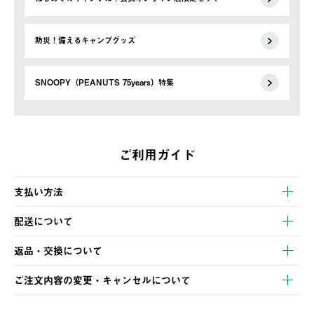
防災！備えるキャンプグッズ
SNOOPY（PEANUTS 75years）特集
ご利用ガイド
支払い方法
以下のいずれかの方法でお支払いいただけます。
配送について
・クレジットカード決済
【発送スケジュール】
・コンビニ決済
返品・交換について
ご注文・ご入金完了より2営業日以内に商品を発送いたします。
・Pay-easy決済
※お客様都合の場合
土日祝の発送はございませんので、木曜日以降のご注文は週明け
ご注文内容の変更・キャンセルについて
の発送となる場合がございます。
ご注文完了後、変更・キャンセルの個別のご対応はお受けできま
【返品】
※予約販売・長期連休期間中のご注文は除く（別途スケジュール