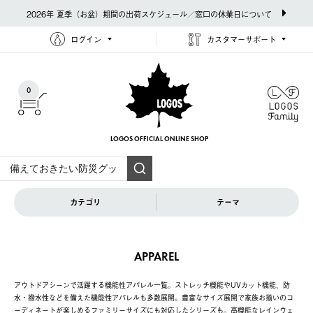
2026年 夏季（お盆）期間の出荷スケジュール／窓口の休業日について
ログイン
カスタマーサポート
0
LOGOS OFFICIAL
ONLINE SHOP
カテゴリ
テーマ
APPAREL
アウトドアシーンで活躍する機能性アパレル一覧。ストレッチ機能やUVカット機能、防
水・撥水性などを備えた機能性アパレルも多数展開。豊富なサイズ展開で家族お揃いのコ
ーディネートが楽しめるファミリーサイズにも対応したシリーズも。高機能なレインウェ