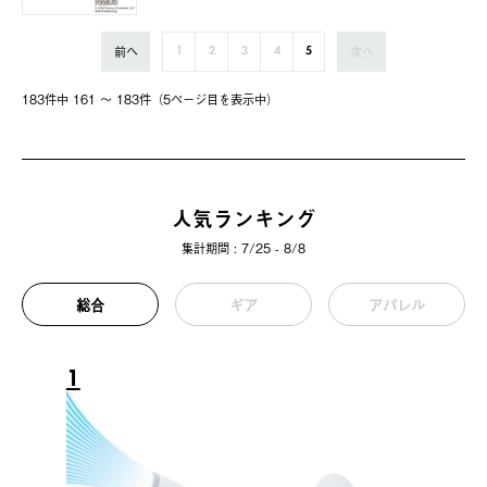
前へ
次へ
1
2
3
4
5
183件中 161 〜 183件（5ページ⽬を表⽰中）
人気ランキング
集計期間 : 7/25 - 8/8
総合
ギア
アパレル
1