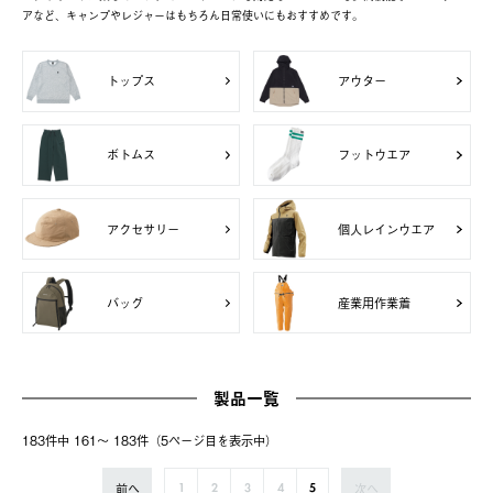
アなど、キャンプやレジャーはもちろん日常使いにもおすすめです。
トップス
アウター
ボトムス
フットウエア
アクセサリー
個人レインウエア
バッグ
産業用作業着
製品一覧
183件中 161〜 183件（5ページ⽬を表⽰中）
前へ
次へ
1
2
3
4
5