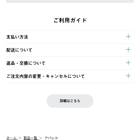
ご利用ガイド
支払い方法
以下のいずれかの方法でお支払いいただけます。
配送について
・クレジットカード決済
【発送スケジュール】
・コンビニ決済
返品・交換について
ご注文・ご入金完了より2営業日以内に商品を発送いたします。
・Pay-easy決済
※お客様都合の場合
土日祝の発送はございませんので、木曜日以降のご注文は週明け
ご注文内容の変更・キャンセルについて
の発送となる場合がございます。
ご注文完了後、変更・キャンセルの個別のご対応はお受けできま
【返品】
※予約販売・長期連休期間中のご注文は除く（別途スケジュール
せん。
商品到着後7日以内にご連絡ください。
をご案内いたします。）
LOGOS FAMILY会員の方は、会員マイページ内 購入履歴画面に
お客様都合の返品にかかる送料は、お客様ご負担とさせていただ
詳細はこちら
『注文をキャンセルする』ボタンが表示されている場合のみ、発
きます。
【配送時間指定】
送手配前のためサイト上よりご注文キャンセルが可能です。
ご注文の際、ご注文内容確認画面にて配送時間指定が可能です。
【交換】
配送時間指定がない場合は、最短でのお届けとなります。
システム上、商品の交換（同一商品のカラー・サイズ交換を含
む）は受け付けておりません。
【配送業者】
ホーム
製品一覧
アパレル