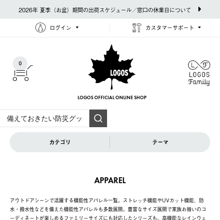
2026年 夏季（お盆）期間の出荷スケジュール／窓口の休業日について
ログイン
カスタマーサポート
0
LOGOS OFFICIAL
ONLINE SHOP
カテゴリ
テーマ
APPAREL
アウトドアシーンで活躍する機能性アパレル一覧。ストレッチ機能やUVカット機能、防
水・撥水性などを備えた機能性アパレルも多数展開。豊富なサイズ展開で家族お揃いのコ
ーディネートが楽しめるファミリーサイズにも対応したシリーズも。高機能なレインウェ