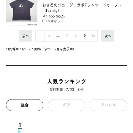
おさるのジョージコラボTシャツ ドゥーブル
（Family）
￥4,400 (税込)
EC在庫なし
前へ
次へ
1
2
...
7
8
9
10
183件中 161 〜 180件（9ページ⽬を表⽰中）
人気ランキング
集計期間 : 7/23 - 8/6
総合
ギア
アパレル
1