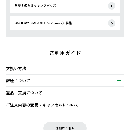
防災！備えるキャンプグッズ
SNOOPY（PEANUTS 75years）特集
ご利用ガイド
支払い方法
以下のいずれかの方法でお支払いいただけます。
配送について
・クレジットカード決済
【発送スケジュール】
・コンビニ決済
返品・交換について
ご注文・ご入金完了より2営業日以内に商品を発送いたします。
・Pay-easy決済
※お客様都合の場合
土日祝の発送はございませんので、木曜日以降のご注文は週明け
ご注文内容の変更・キャンセルについて
の発送となる場合がございます。
ご注文完了後、変更・キャンセルの個別のご対応はお受けできま
【返品】
※予約販売・長期連休期間中のご注文は除く（別途スケジュール
せん。
商品到着後7日以内にご連絡ください。
をご案内いたします。）
LOGOS FAMILY会員の方は、会員マイページ内 購入履歴画面に
お客様都合の返品にかかる送料は、お客様ご負担とさせていただ
詳細はこちら