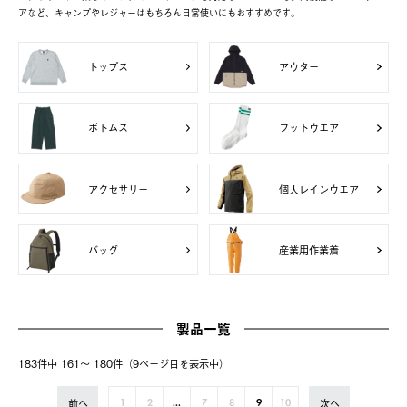
アなど、キャンプやレジャーはもちろん日常使いにもおすすめです。
トップス
アウター
ボトムス
フットウエア
アクセサリー
個人レインウエア
バッグ
産業用作業着
製品一覧
183件中 161〜 180件（9ページ⽬を表⽰中）
前へ
次へ
1
2
...
7
8
9
10