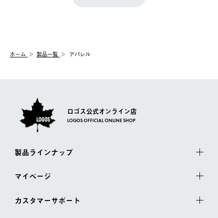
『注文をキャンセルする』ボタンが表示されている場合のみ、発
きます。
【配送時間指定】
送手配前のためサイト上よりご注文キャンセルが可能です。
ご注文の際、ご注文内容確認画面にて配送時間指定が可能です。
【交換】
配送時間指定がない場合は、最短でのお届けとなります。
システム上、商品の交換（同一商品のカラー・サイズ交換を含
む）は受け付けておりません。
【配送業者】
ホーム
製品一覧
アパレル
一度お手元の商品を返品いただき、ご希望商品を再注文してくだ
佐川急便にて配送されます。
さい。
ロゴス公式オンライン店
LOGOS OFFICIAL ONLINE SHOP
製品ラインナップ
マイページ
カスタマーサポート