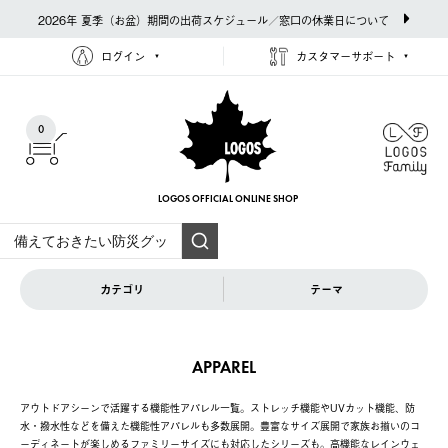
2026年 夏季（お盆）期間の出荷スケジュール／窓口の休業日について
ログイン
カスタマーサポート
0
LOGOS OFFICIAL
ONLINE SHOP
カテゴリ
テーマ
APPAREL
アウトドアシーンで活躍する機能性アパレル一覧。ストレッチ機能やUVカット機能、防
水・撥水性などを備えた機能性アパレルも多数展開。豊富なサイズ展開で家族お揃いのコ
ーディネートが楽しめるファミリーサイズにも対応したシリーズも。高機能なレインウェ