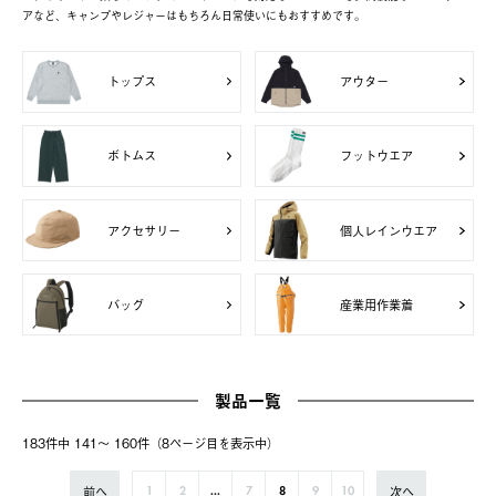
アなど、キャンプやレジャーはもちろん日常使いにもおすすめです。
トップス
アウター
ボトムス
フットウエア
アクセサリー
個人レインウエア
バッグ
産業用作業着
製品一覧
183件中 141〜 160件（8ページ⽬を表⽰中）
前へ
次へ
1
2
...
7
8
9
10