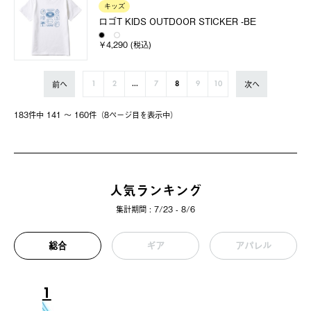
キッズ
ロゴT KIDS OUTDOOR STICKER -BE
￥4,290 (税込)
前へ
次へ
1
2
...
7
8
9
10
183件中 141 〜 160件（8ページ⽬を表⽰中）
人気ランキング
集計期間 : 7/23 - 8/6
総合
ギア
アパレル
1