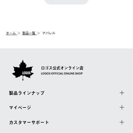
『注文をキャンセルする』ボタンが表示されている場合のみ、発
きます。
【配送時間指定】
送手配前のためサイト上よりご注文キャンセルが可能です。
ご注文の際、ご注文内容確認画面にて配送時間指定が可能です。
【交換】
配送時間指定がない場合は、最短でのお届けとなります。
システム上、商品の交換（同一商品のカラー・サイズ交換を含
む）は受け付けておりません。
【配送業者】
ホーム
製品一覧
アパレル
一度お手元の商品を返品いただき、ご希望商品を再注文してくだ
佐川急便にて配送されます。
さい。
ロゴス公式オンライン店
LOGOS OFFICIAL ONLINE SHOP
製品ラインナップ
マイページ
カスタマーサポート