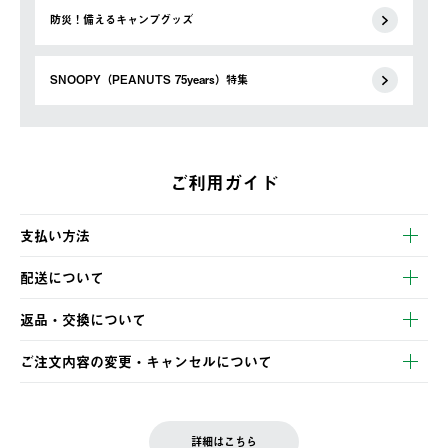
防災！備えるキャンプグッズ
SNOOPY（PEANUTS 75years）特集
ご利用ガイド
支払い方法
以下のいずれかの方法でお支払いいただけます。
配送について
・クレジットカード決済
【発送スケジュール】
・コンビニ決済
返品・交換について
ご注文・ご入金完了より2営業日以内に商品を発送いたします。
・Pay-easy決済
※お客様都合の場合
土日祝の発送はございませんので、木曜日以降のご注文は週明け
ご注文内容の変更・キャンセルについて
の発送となる場合がございます。
ご注文完了後、変更・キャンセルの個別のご対応はお受けできま
【返品】
※予約販売・長期連休期間中のご注文は除く（別途スケジュール
せん。
商品到着後7日以内にご連絡ください。
をご案内いたします。）
LOGOS FAMILY会員の方は、会員マイページ内 購入履歴画面に
お客様都合の返品にかかる送料は、お客様ご負担とさせていただ
詳細はこちら