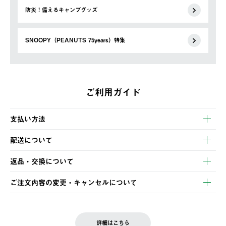
防災！備えるキャンプグッズ
SNOOPY（PEANUTS 75years）特集
ご利用ガイド
支払い方法
以下のいずれかの方法でお支払いいただけます。
配送について
・クレジットカード決済
【発送スケジュール】
・コンビニ決済
返品・交換について
ご注文・ご入金完了より2営業日以内に商品を発送いたします。
・Pay-easy決済
※お客様都合の場合
土日祝の発送はございませんので、木曜日以降のご注文は週明け
ご注文内容の変更・キャンセルについて
の発送となる場合がございます。
ご注文完了後、変更・キャンセルの個別のご対応はお受けできま
【返品】
※予約販売・長期連休期間中のご注文は除く（別途スケジュール
せん。
商品到着後7日以内にご連絡ください。
をご案内いたします。）
LOGOS FAMILY会員の方は、会員マイページ内 購入履歴画面に
お客様都合の返品にかかる送料は、お客様ご負担とさせていただ
詳細はこちら