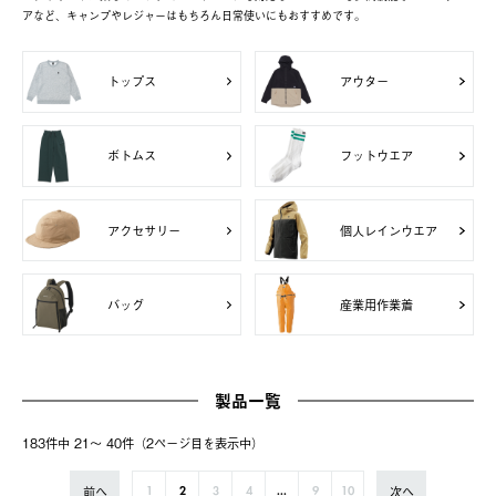
アなど、キャンプやレジャーはもちろん日常使いにもおすすめです。
トップス
アウター
ボトムス
フットウエア
アクセサリー
個人レインウエア
バッグ
産業用作業着
製品一覧
183件中 21〜 40件（2ページ⽬を表⽰中）
前へ
次へ
1
2
3
4
...
9
10