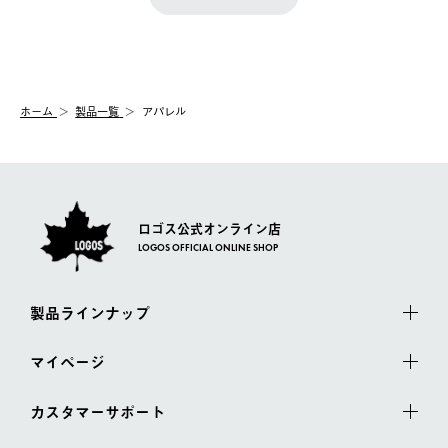
『注文をキャンセルする』ボタンが表示されている場合のみ、発
きます。
【配送時間指定】
送手配前のためサイト上よりご注文キャンセルが可能です。
ご注文の際、ご注文内容確認画面にて配送時間指定が可能です。
【交換】
配送時間指定がない場合は、最短でのお届けとなります。
システム上、商品の交換（同一商品のカラー・サイズ交換を含
む）は受け付けておりません。
【配送業者】
ホーム
製品一覧
アパレル
一度お手元の商品を返品いただき、ご希望商品を再注文してくだ
佐川急便にて配送されます。
さい。
ロゴス公式オンライン店
LOGOS OFFICIAL ONLINE SHOP
製品ラインナップ
マイページ
カスタマーサポート