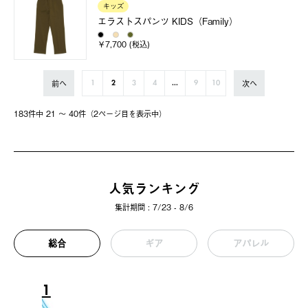
キッズ
エラストスパンツ KIDS（Family）
￥7,700 (税込)
前へ
次へ
1
2
3
4
...
9
10
183件中 21 〜 40件（2ページ⽬を表⽰中）
人気ランキング
集計期間 : 7/23 - 8/6
総合
ギア
アパレル
1