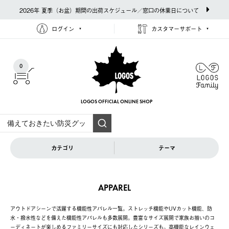
2026年 夏季（お盆）期間の出荷スケジュール／窓口の休業日について
ログイン
カスタマーサポート
0
LOGOS OFFICIAL
ONLINE SHOP
カテゴリ
テーマ
APPAREL
アウトドアシーンで活躍する機能性アパレル一覧。ストレッチ機能やUVカット機能、防
水・撥水性などを備えた機能性アパレルも多数展開。豊富なサイズ展開で家族お揃いのコ
ーディネートが楽しめるファミリーサイズにも対応したシリーズも。高機能なレインウェ