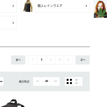
個人レインウエア
前へ
次へ
1
2
3
4
5
表示形式
20
40
60