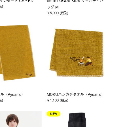
スタンダード CAP-BD
Smile LOGOS KIDS クールデイバ
込)
ッグ M
￥5,900 (税込)
ル（Pyramid）
MOKUハンカチタオル（Pyramid）
込)
￥1,100 (税込)
NEW