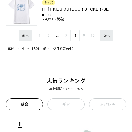
キッズ
ロゴT KIDS OUTDOOR STICKER -BE
￥4,290 (税込)
前へ
次へ
1
2
...
7
8
9
10
183件中 141 〜 160件（8ページ⽬を表⽰中）
人気ランキング
集計期間 : 7/22 - 8/5
総合
ギア
アパレル
1