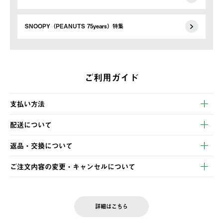
SNOOPY（PEANUTS 75years）特集
ご利用ガイド
支払い方法
以下のいずれかの方法でお支払いいただけます。
配送について
・クレジットカード決済
【発送スケジュール】
・コンビニ決済
返品・交換について
ご注文・ご入金完了より2営業日以内に商品を発送いたします。
・Pay-easy決済
※お客様都合の場合
土日祝の発送はございませんので、木曜日以降のご注文は週明け
ご注文内容の変更・キャンセルについて
の発送となる場合がございます。
ご注文完了後、変更・キャンセルの個別のご対応はお受けできま
【返品】
※予約販売・長期連休期間中のご注文は除く（別途スケジュール
せん。
商品到着後7日以内にご連絡ください。
をご案内いたします。）
LOGOS FAMILY会員の方は、会員マイページ内 購入履歴画面に
お客様都合の返品にかかる送料は、お客様ご負担とさせていただ
詳細はこちら
『注文をキャンセルする』ボタンが表示されている場合のみ、発
きます。
【配送時間指定】