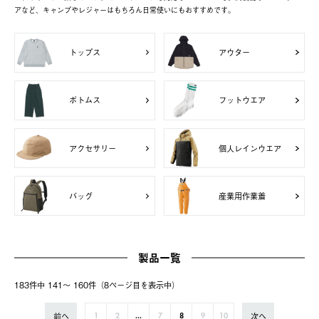
アなど、キャンプやレジャーはもちろん日常使いにもおすすめです。
トップス
アウター
ボトムス
フットウエア
アクセサリー
個人レインウエア
バッグ
産業用作業着
製品一覧
183件中 141〜 160件（8ページ⽬を表⽰中）
前へ
次へ
1
2
...
7
8
9
10