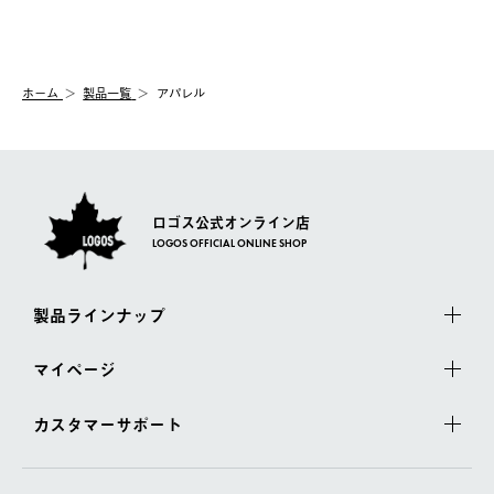
送手配前のためサイト上よりご注文キャンセルが可能です。
ご注文の際、ご注文内容確認画面にて配送時間指定が可能です。
【交換】
配送時間指定がない場合は、最短でのお届けとなります。
システム上、商品の交換（同一商品のカラー・サイズ交換を含
む）は受け付けておりません。
【配送業者】
ホーム
製品一覧
アパレル
一度お手元の商品を返品いただき、ご希望商品を再注文してくだ
佐川急便にて配送されます。
さい。
ロゴス公式オンライン店
LOGOS OFFICIAL ONLINE SHOP
製品ラインナップ
マイページ
カスタマーサポート