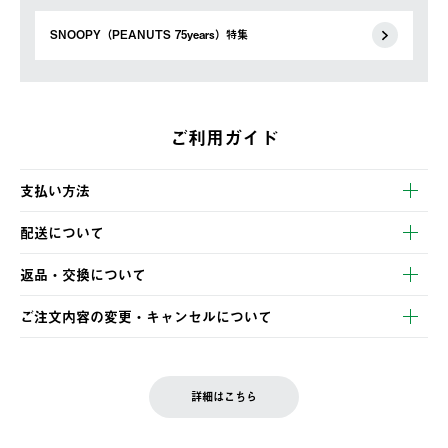
SNOOPY（PEANUTS 75years）特集
ご利用ガイド
支払い方法
以下のいずれかの方法でお支払いいただけます。
配送について
・クレジットカード決済
【発送スケジュール】
・コンビニ決済
返品・交換について
ご注文・ご入金完了より2営業日以内に商品を発送いたします。
・Pay-easy決済
※お客様都合の場合
土日祝の発送はございませんので、木曜日以降のご注文は週明け
ご注文内容の変更・キャンセルについて
の発送となる場合がございます。
ご注文完了後、変更・キャンセルの個別のご対応はお受けできま
【返品】
※予約販売・長期連休期間中のご注文は除く（別途スケジュール
せん。
商品到着後7日以内にご連絡ください。
をご案内いたします。）
LOGOS FAMILY会員の方は、会員マイページ内 購入履歴画面に
お客様都合の返品にかかる送料は、お客様ご負担とさせていただ
詳細はこちら
『注文をキャンセルする』ボタンが表示されている場合のみ、発
きます。
【配送時間指定】
送手配前のためサイト上よりご注文キャンセルが可能です。
ご注文の際、ご注文内容確認画面にて配送時間指定が可能です。