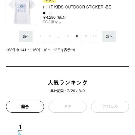
キッズ
ロゴT KIDS OUTDOOR STICKER -BE
￥4,290 (税込)
EC在庫なし
前へ
次へ
1
2
...
7
8
9
10
183件中 141 〜 160件（8ページ⽬を表⽰中）
人気ランキング
集計期間 : 7/26 - 8/9
総合
ギア
アパレル
1