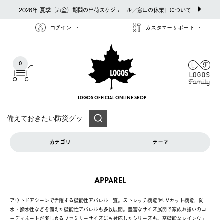
2026年 夏季（お盆）期間の出荷スケジュール／窓口の休業日について
ログイン
カスタマーサポート
0
LOGOS OFFICIAL
ONLINE SHOP
カテゴリ
テーマ
APPAREL
アウトドアシーンで活躍する機能性アパレル一覧。ストレッチ機能やUVカット機能、防
水・撥水性などを備えた機能性アパレルも多数展開。豊富なサイズ展開で家族お揃いのコ
ーディネートが楽しめるファミリーサイズにも対応したシリーズも。高機能なレインウェ