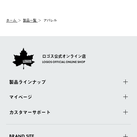
【交換】
配送時間指定がない場合は、最短でのお届けとなります。
システム上、商品の交換（同一商品のカラー・サイズ交換を含
む）は受け付けておりません。
【配送業者】
ホーム
製品一覧
アパレル
一度お手元の商品を返品いただき、ご希望商品を再注文してくだ
佐川急便にて配送されます。
さい。
ロゴス公式オンライン店
LOGOS OFFICIAL ONLINE SHOP
製品ラインナップ
マイページ
カスタマーサポート
BRAND SITE