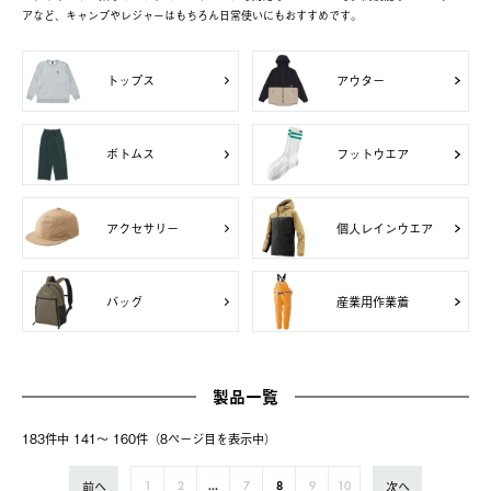
アなど、キャンプやレジャーはもちろん日常使いにもおすすめです。
トップス
アウター
ボトムス
フットウエア
アクセサリー
個人レインウエア
バッグ
産業用作業着
製品一覧
183件中 141〜 160件（8ページ⽬を表⽰中）
前へ
次へ
1
2
...
7
8
9
10