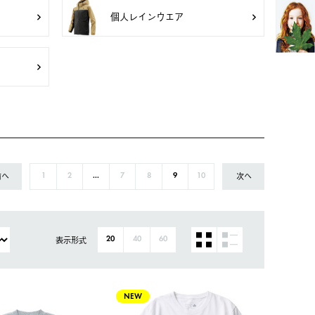
個人レインウエア
前へ
次へ
1
2
...
7
8
9
10
表示形式
20
40
60
NEW