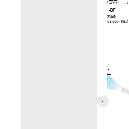
ップ限定】ハイ
【オンライン店限定】野電ボ
ソーラーブ
ーラーL＋氷点
ディエアコン＋氷点下パック
ットタープ 
セット
セット
￥21,800 
込)
￥14,850 (税込)
4
5