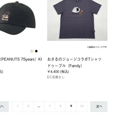
PEANUTS 75years）KI
おさるのジョージコラボTシャツ
ドゥーブル（Family）
込)
￥4,400 (税込)
EC在庫なし
前へ
次へ
1
2
...
7
8
9
10