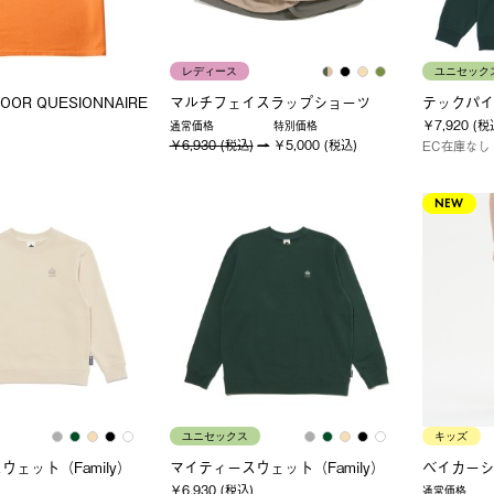
レディース
ユニセック
OOR QUESIONNAIRE
マルチフェイスラップショーツ
テックパイ
￥7,920 (税
通常価格
特別価格
￥6,930 (税込)
￥5,000 (税込)
EC在庫なし
NEW
ユニセックス
キッズ
ェット（Family）
マイティースウェット（Family）
ベイカーシ
￥6,930 (税込)
通常価格