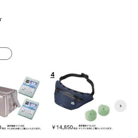
グ
8
9