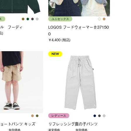
ス
ユニセックス
ル フーディ
LOGOS フードウォーマー＃37150
込)
0
￥4,400 (税込)
NEW
レディース
ョートパンツ キッズ
リフレッシング鹿の子パンツ
特別価格
通常価格
特別価格