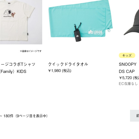
キッズ
ョージコラボTシャツ
クイックドライタオル
SNOOPY（
￥1,980 (税込)
mily）KIDS
DS CAP
￥5,720 (税
EC在庫なし
1 〜 180件（9ページ⽬を表⽰中）