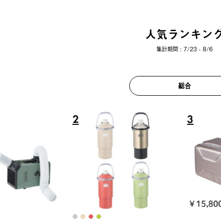
人気ランキン
集計期間 : 7/23 - 8/6
総合
6
7