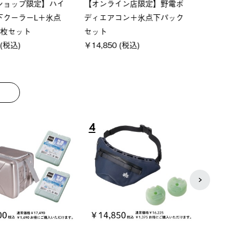
ーシック スペースベ
Q-TOP ソーラーサンドブロッ
ソーラ
クタゴン-BJ
クサンシェード-BF
ットタ
00 (税込)
￥16,800 (税込)
￥18,
8
9