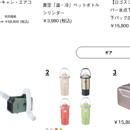
ロック 風抜きQセ
グランベ
ポケモン Tシャツ
250-BG
ース・オ
￥5,700 (税込)
(税込)
￥209,0
ギア
6
7