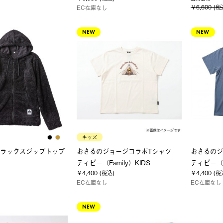
￥6,600 (税
EC在庫なし
NEW
NEW
キッズ
ソフラックスジップトップ
おさるのジョージコラボTシャツ
おさるの
ティピー（Family）KIDS
ティピー（F
￥4,400 (税込)
￥4,400 (税
EC在庫なし
EC在庫なし
NEW