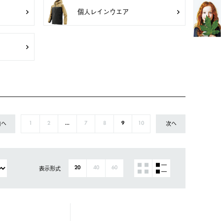
個人レインウエア
前へ
次へ
1
2
...
7
8
9
10
表示形式
20
40
60