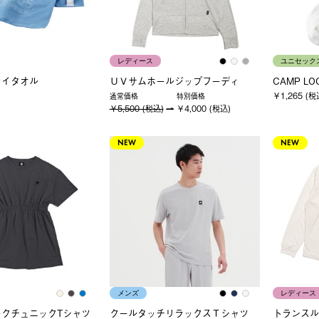
レディース
ユニセック
ライタオル
ＵＶサムホールジップフーディ
CAMP L
￥1,265 (税
通常価格
特別価格
￥5,500 (税込)
￥4,000 (税込)
NEW
NEW
メンズ
レディース
ークチュニックTシャツ
クールタッチリラックスＴシャツ
トランスル