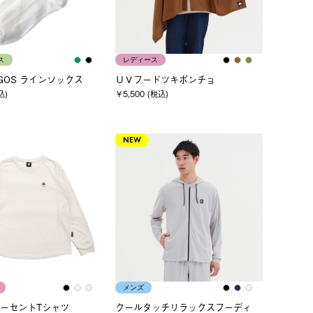
ス
レディース
OGOS ラインソックス
ＵＶフードツキポンチョ
込)
￥5,500 (税込)
NEW
メンズ
ーセントTシャツ
クールタッチリラックスフーディ