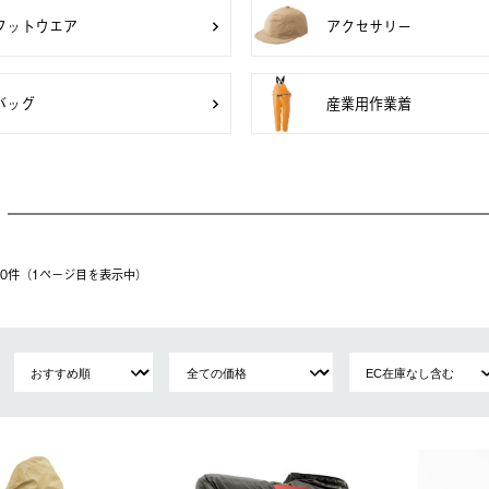
フットウエア
アクセサリー
バッグ
産業用作業着
 60件（1ページ⽬を表⽰中）