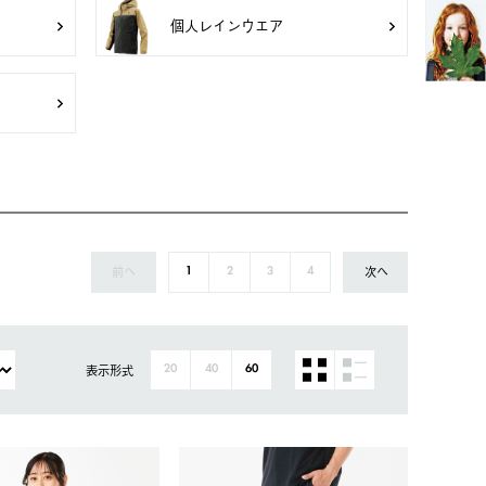
個人レインウエア
前へ
次へ
1
2
3
4
表示形式
20
40
60