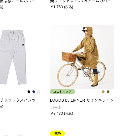
 持続冷感アームカバー
美フィットスキンUVアームカバー
込)
￥1,760 (税込)
ユニセックス
チリラックスパンツ
LOGOS by LIPNER サイクルレイン
込)
コート
￥8,470 (税込)
NEW