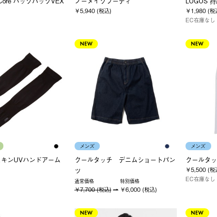
yCore バックパックVEX
ノーメイクフーディ
LOGOS
￥5,940 (税込)
￥1,980 (税
EC在庫なし
NEW
NEW
メンズ
メンズ
キンUVハンドアーム
クールタッチ デニムショートパン
クールタッ
￥5,500 (税
ツ
EC在庫なし
通常価格
特別価格
￥7,700 (税込)
￥6,000 (税込)
NEW
NEW