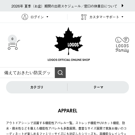
2026年 夏季（お盆）期間の出荷スケジュール／窓口の休業日について
ログイン
カスタマーサポート
0
LOGOS OFFICIAL
ONLINE SHOP
カテゴリ
テーマ
APPAREL
アウトドアシーンで活躍する機能性アパレル一覧。ストレッチ機能やUVカット機能、防
水・撥水性などを備えた機能性アパレルも多数展開。豊富なサイズ展開で家族お揃いのコ
ーディネートが楽しめるファミリーサイズにも対応したシリーズも。高機能なレインウェ