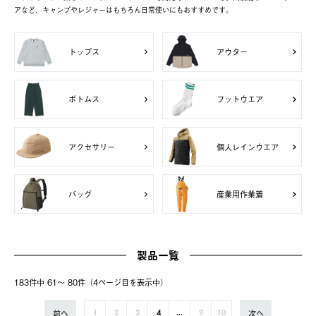
アなど、キャンプやレジャーはもちろん日常使いにもおすすめです。
トップス
アウター
ボトムス
フットウエア
アクセサリー
個人レインウエア
バッグ
産業用作業着
製品一覧
183件中 61〜 80件（4ページ⽬を表⽰中）
前へ
次へ
1
2
3
4
...
9
10