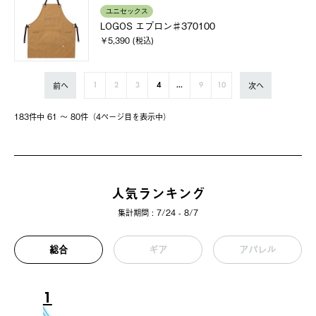
ユニセックス
LOGOS エプロン♯370100
￥5,390 (税込)
前へ
次へ
1
2
3
4
...
9
10
183件中 61 〜 80件（4ページ⽬を表⽰中）
人気ランキング
集計期間 : 7/24 - 8/7
総合
ギア
アパレル
1