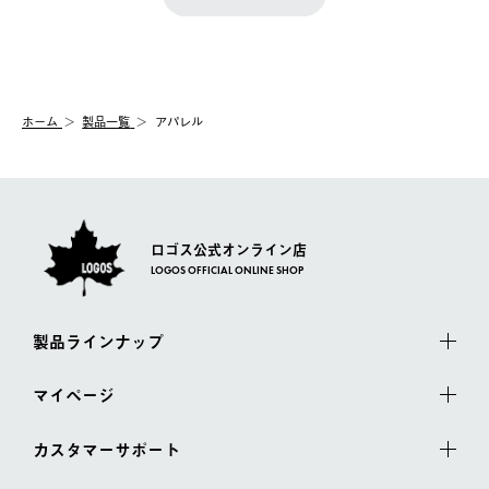
『注文をキャンセルする』ボタンが表示されている場合のみ、発
きます。
【配送時間指定】
送手配前のためサイト上よりご注文キャンセルが可能です。
ご注文の際、ご注文内容確認画面にて配送時間指定が可能です。
【交換】
配送時間指定がない場合は、最短でのお届けとなります。
システム上、商品の交換（同一商品のカラー・サイズ交換を含
む）は受け付けておりません。
【配送業者】
ホーム
製品一覧
アパレル
一度お手元の商品を返品いただき、ご希望商品を再注文してくだ
佐川急便にて配送されます。
さい。
ロゴス公式オンライン店
LOGOS OFFICIAL ONLINE SHOP
製品ラインナップ
マイページ
カスタマーサポート