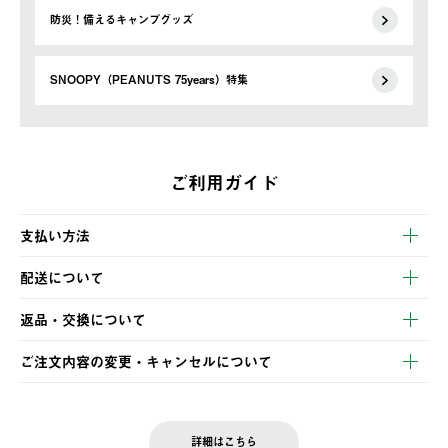
防災！備えるキャンプグッズ
SNOOPY（PEANUTS 75years）特集
ご利用ガイド
支払い方法
以下のいずれかの方法でお支払いいただけます。
配送について
・クレジットカード決済
【発送スケジュール】
・コンビニ決済
返品・交換について
ご注文・ご入金完了より2営業日以内に商品を発送いたします。
・Pay-easy決済
※お客様都合の場合
土日祝の発送はございませんので、木曜日以降のご注文は週明け
ご注文内容の変更・キャンセルについて
の発送となる場合がございます。
ご注文完了後、変更・キャンセルの個別のご対応はお受けできま
【返品】
※予約販売・長期連休期間中のご注文は除く（別途スケジュール
せん。
商品到着後7日以内にご連絡ください。
をご案内いたします。）
LOGOS FAMILY会員の方は、会員マイページ内 購入履歴画面に
お客様都合の返品にかかる送料は、お客様ご負担とさせていただ
詳細はこちら