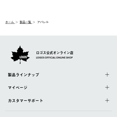
送手配前のためサイト上よりご注文キャンセルが可能です。
ご注文の際、ご注文内容確認画面にて配送時間指定が可能です。
【交換】
配送時間指定がない場合は、最短でのお届けとなります。
システム上、商品の交換（同一商品のカラー・サイズ交換を含
む）は受け付けておりません。
【配送業者】
ホーム
製品一覧
アパレル
一度お手元の商品を返品いただき、ご希望商品を再注文してくだ
佐川急便にて配送されます。
さい。
ロゴス公式オンライン店
LOGOS OFFICIAL ONLINE SHOP
製品ラインナップ
マイページ
カスタマーサポート