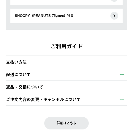
SNOOPY（PEANUTS 75years）特集
ご利用ガイド
支払い方法
以下のいずれかの方法でお支払いいただけます。
配送について
・クレジットカード決済
【発送スケジュール】
・コンビニ決済
返品・交換について
ご注文・ご入金完了より2営業日以内に商品を発送いたします。
・Pay-easy決済
※お客様都合の場合
土日祝の発送はございませんので、木曜日以降のご注文は週明け
ご注文内容の変更・キャンセルについて
の発送となる場合がございます。
ご注文完了後、変更・キャンセルの個別のご対応はお受けできま
【返品】
※予約販売・長期連休期間中のご注文は除く（別途スケジュール
せん。
商品到着後7日以内にご連絡ください。
をご案内いたします。）
LOGOS FAMILY会員の方は、会員マイページ内 購入履歴画面に
お客様都合の返品にかかる送料は、お客様ご負担とさせていただ
詳細はこちら
『注文をキャンセルする』ボタンが表示されている場合のみ、発
きます。
【配送時間指定】