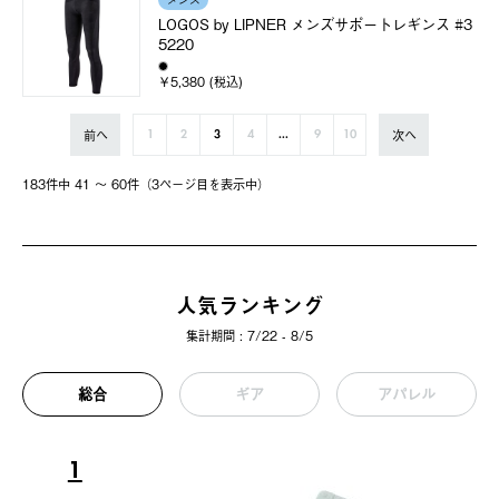
メンズ
LOGOS by LIPNER メンズサポートレギンス #3
5220
￥5,380 (税込)
前へ
次へ
1
2
3
4
...
9
10
183件中 41 〜 60件（3ページ⽬を表⽰中）
人気ランキング
集計期間 : 7/22 - 8/5
総合
ギア
アパレル
1