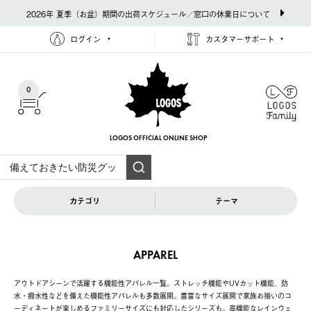
2026年 夏季（お盆）期間の出荷スケジュール／窓口の休業日について
ログイン
カスタマーサポート
0
LOGOS OFFICIAL
ONLINE SHOP
カテゴリ
テーマ
APPAREL
アウトドアシーンで活躍する機能性アパレル一覧。ストレッチ機能やUVカット機能、防
水・撥水性などを備えた機能性アパレルも多数展開。豊富なサイズ展開で家族お揃いのコ
ーディネートが楽しめるファミリーサイズにも対応したシリーズも。高機能なレインウェ