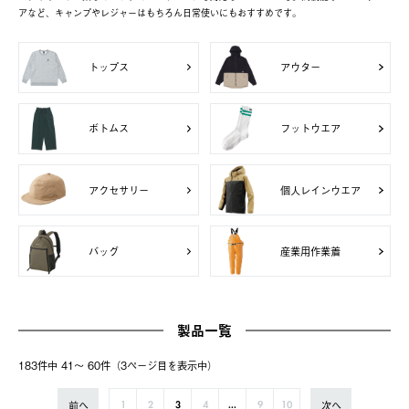
アなど、キャンプやレジャーはもちろん日常使いにもおすすめです。
トップス
アウター
ボトムス
フットウエア
アクセサリー
個人レインウエア
バッグ
産業用作業着
製品一覧
183件中 41〜 60件（3ページ⽬を表⽰中）
前へ
次へ
1
2
3
4
...
9
10