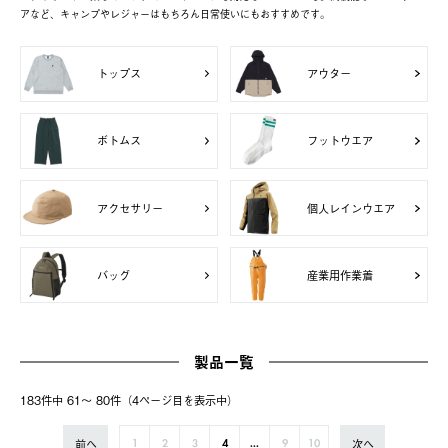
アなど、キャンプやレジャーはもちろん日常使いにもおすすめです。
トップス
アウター
ボトムス
フットウエア
アクセサリー
個人レインウエア
バッグ
産業用作業着
製品一覧
183件中 61〜 80件（4ページ⽬を表⽰中）
前へ
次へ
1
2
3
4
...
9
10