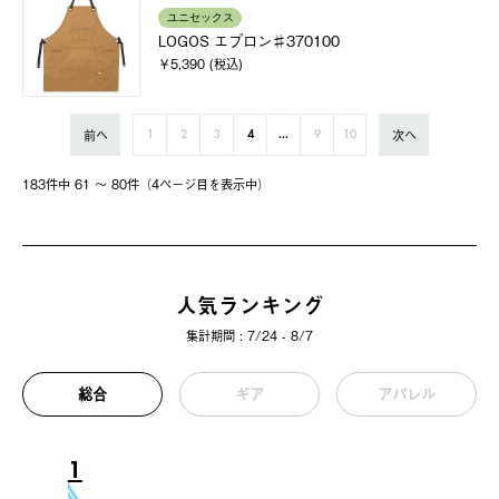
ユニセックス
LOGOS エプロン♯370100
￥5,390 (税込)
前へ
次へ
1
2
3
4
...
9
10
183件中 61 〜 80件（4ページ⽬を表⽰中）
人気ランキング
集計期間 : 7/24 - 8/7
総合
ギア
アパレル
1