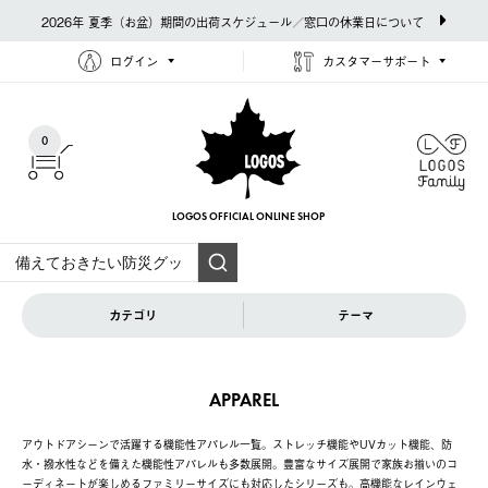
2026年 夏季（お盆）期間の出荷スケジュール／窓口の休業日について
ログイン
カスタマーサポート
0
LOGOS OFFICIAL
ONLINE SHOP
カテゴリ
テーマ
APPAREL
アウトドアシーンで活躍する機能性アパレル一覧。ストレッチ機能やUVカット機能、防
水・撥水性などを備えた機能性アパレルも多数展開。豊富なサイズ展開で家族お揃いのコ
ーディネートが楽しめるファミリーサイズにも対応したシリーズも。高機能なレインウェ