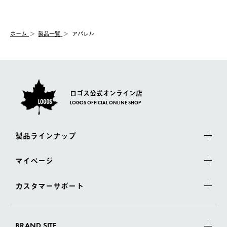
【交換】
配送時間指定がない場合は、最短でのお届けとなります。
システム上、商品の交換（同一商品のカラー・サイズ交換を含
む）は受け付けておりません。
【配送業者】
ホーム
製品一覧
アパレル
一度お手元の商品を返品いただき、ご希望商品を再注文してくだ
佐川急便にて配送されます。
さい。
ロゴス公式オンライン店
LOGOS OFFICIAL ONLINE SHOP
製品ラインナップ
マイページ
カスタマーサポート
BRAND SITE