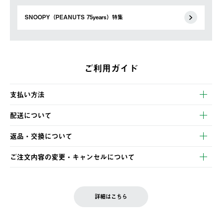
SNOOPY（PEANUTS 75years）特集
ご利用ガイド
支払い方法
以下のいずれかの方法でお支払いいただけます。
配送について
・クレジットカード決済
【発送スケジュール】
・コンビニ決済
返品・交換について
ご注文・ご入金完了より2営業日以内に商品を発送いたします。
・Pay-easy決済
※お客様都合の場合
土日祝の発送はございませんので、木曜日以降のご注文は週明け
ご注文内容の変更・キャンセルについて
の発送となる場合がございます。
ご注文完了後、変更・キャンセルの個別のご対応はお受けできま
【返品】
※予約販売・長期連休期間中のご注文は除く（別途スケジュール
せん。
商品到着後7日以内にご連絡ください。
をご案内いたします。）
LOGOS FAMILY会員の方は、会員マイページ内 購入履歴画面に
お客様都合の返品にかかる送料は、お客様ご負担とさせていただ
詳細はこちら
『注文をキャンセルする』ボタンが表示されている場合のみ、発
きます。
【配送時間指定】
送手配前のためサイト上よりご注文キャンセルが可能です。
ご注文の際、ご注文内容確認画面にて配送時間指定が可能です。