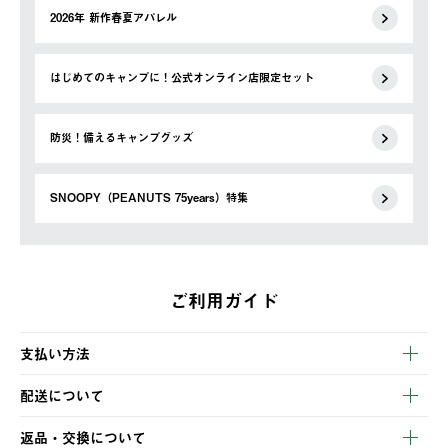
2026年 新作春夏アパレル
はじめてのキャンプに！公式オンライン店限定セット
防災！備えるキャンプグッズ
SNOOPY（PEANUTS 75years）特集
ご利用ガイド
支払い方法
以下のいずれかの方法でお支払いいただけます。
配送について
・クレジットカード決済
【発送スケジュール】
・コンビニ決済
返品・交換について