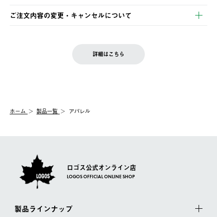
ご注文・ご入金完了より2営業日以内に商品を発送いたします。
・Pay-easy決済
※お客様都合の場合
土日祝の発送はございませんので、木曜日以降のご注文は週明け
ご注文内容の変更・キャンセルについて
の発送となる場合がございます。
ご注文完了後、変更・キャンセルの個別のご対応はお受けできま
【返品】
※予約販売・長期連休期間中のご注文は除く（別途スケジュール
せん。
商品到着後7日以内にご連絡ください。
をご案内いたします。）
LOGOS FAMILY会員の方は、会員マイページ内 購入履歴画面に
お客様都合の返品にかかる送料は、お客様ご負担とさせていただ
詳細はこちら
『注文をキャンセルする』ボタンが表示されている場合のみ、発
きます。
【配送時間指定】
送手配前のためサイト上よりご注文キャンセルが可能です。
ご注文の際、ご注文内容確認画面にて配送時間指定が可能です。
【交換】
配送時間指定がない場合は、最短でのお届けとなります。
システム上、商品の交換（同一商品のカラー・サイズ交換を含
む）は受け付けておりません。
【配送業者】
ホーム
製品一覧
アパレル
一度お手元の商品を返品いただき、ご希望商品を再注文してくだ
佐川急便にて配送されます。
さい。
ロゴス公式オンライン店
LOGOS OFFICIAL ONLINE SHOP
製品ラインナップ