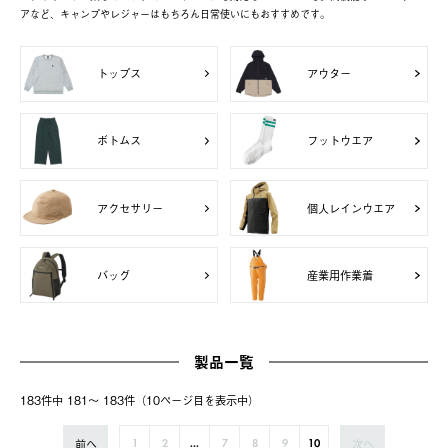
アなど、キャンプやレジャーはもちろん日常使いにもおすすめです。
トップス
アウター
ボトムス
フットウエア
アクセサリー
個人レインウエア
バッグ
産業用作業着
製品一覧
183件中 181〜 183件（10ページ⽬を表⽰中）
前へ
次へ
1
2
...
7
8
9
10