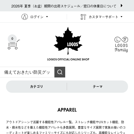
2026年 夏季（お盆）期間の出荷スケジュール／窓口の休業日について
ログイン
カスタマーサポート
0
LOGOS OFFICIAL
ONLINE SHOP
カテゴリ
テーマ
APPAREL
アウトドアシーンで活躍する機能性アパレル一覧。ストレッチ機能やUVカット機能、防
水・撥水性などを備えた機能性アパレルも多数展開。豊富なサイズ展開で家族お揃いのコ
ーディネートが楽しめるファミリーサイズにも対応したシリーズも。高機能なレインウェ