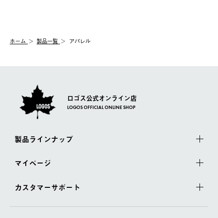
送手配前のためサイト上よりご注文キャンセルが可能です。
ご注文の際、ご注文内容確認画面にて配送時間指定が可能です。
【交換】
配送時間指定がない場合は、最短でのお届けとなります。
システム上、商品の交換（同一商品のカラー・サイズ交換を含
む）は受け付けておりません。
【配送業者】
ホーム
製品一覧
アパレル
一度お手元の商品を返品いただき、ご希望商品を再注文してくだ
佐川急便にて配送されます。
さい。
ロゴス公式オンライン店
LOGOS OFFICIAL ONLINE SHOP
製品ラインナップ
マイページ
カスタマーサポート