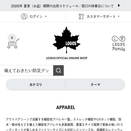
2026年 夏季（お盆）期間の出荷スケジュール／窓口の休業日について
ログイン
カスタマーサポート
0
LOGOS OFFICIAL
ONLINE SHOP
カテゴリ
テーマ
APPAREL
アウトドアシーンで活躍する機能性アパレル一覧。ストレッチ機能やUVカット機能、防
水・撥水性などを備えた機能性アパレルも多数展開。豊富なサイズ展開で家族お揃いのコ
ーディネートが楽しめるファミリーサイズにも対応したシリーズも。高機能なレインウェ