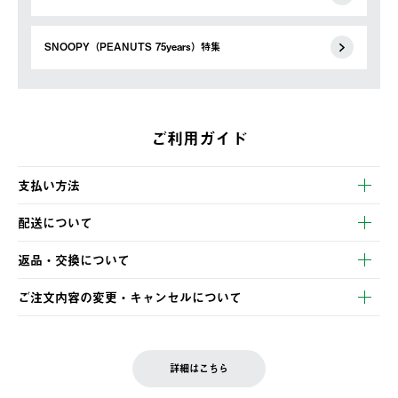
SNOOPY（PEANUTS 75years）特集
ご利用ガイド
支払い方法
以下のいずれかの方法でお支払いいただけます。
配送について
・クレジットカード決済
【発送スケジュール】
・コンビニ決済
返品・交換について
ご注文・ご入金完了より2営業日以内に商品を発送いたします。
・Pay-easy決済
※お客様都合の場合
土日祝の発送はございませんので、木曜日以降のご注文は週明け
ご注文内容の変更・キャンセルについて
の発送となる場合がございます。
ご注文完了後、変更・キャンセルの個別のご対応はお受けできま
【返品】
※予約販売・長期連休期間中のご注文は除く（別途スケジュール
せん。
商品到着後7日以内にご連絡ください。
をご案内いたします。）
LOGOS FAMILY会員の方は、会員マイページ内 購入履歴画面に
お客様都合の返品にかかる送料は、お客様ご負担とさせていただ
詳細はこちら
『注文をキャンセルする』ボタンが表示されている場合のみ、発
きます。
【配送時間指定】