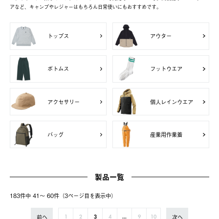
アなど、キャンプやレジャーはもちろん日常使いにもおすすめです。
トップス
アウター
ボトムス
フットウエア
アクセサリー
個人レインウエア
バッグ
産業用作業着
製品一覧
183件中 41〜 60件（3ページ⽬を表⽰中）
前へ
次へ
1
2
3
4
...
9
10