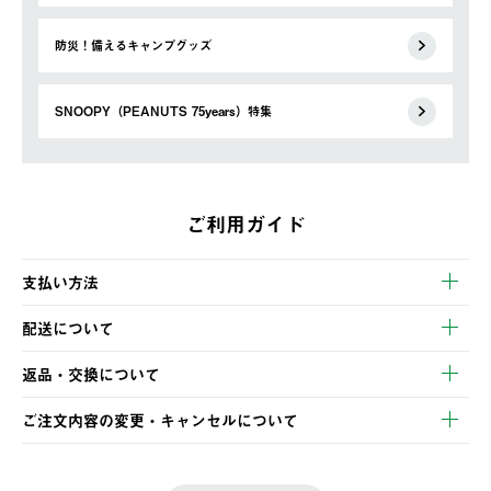
防災！備えるキャンプグッズ
SNOOPY（PEANUTS 75years）特集
ご利用ガイド
支払い方法
以下のいずれかの方法でお支払いいただけます。
配送について
・クレジットカード決済
【発送スケジュール】
・コンビニ決済
返品・交換について
ご注文・ご入金完了より2営業日以内に商品を発送いたします。
・Pay-easy決済
※お客様都合の場合
土日祝の発送はございませんので、木曜日以降のご注文は週明け
ご注文内容の変更・キャンセルについて
の発送となる場合がございます。
ご注文完了後、変更・キャンセルの個別のご対応はお受けできま
【返品】
※予約販売・長期連休期間中のご注文は除く（別途スケジュール
せん。
商品到着後7日以内にご連絡ください。
をご案内いたします。）