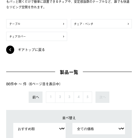
もパッと開くだけで簡単に設置できるチェアや、安定感抜群のテーブルなど、誰でも快適
なリビング空間を作れます。
テーブル
チェア・ベンチ
チェアカバー
ギアトップに戻る
製品一覧
86件中 〜 件（6ページ⽬を表⽰中）
前へ
次へ
1
2
3
4
5
並べ替え