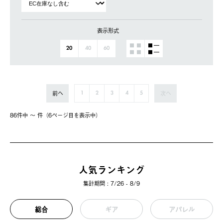
表示形式
20
40
60
前へ
次へ
1
2
3
4
5
86件中 〜 件（6ページ⽬を表⽰中）
人気ランキング
集計期間 : 7/26 - 8/9
総合
ギア
アパレル