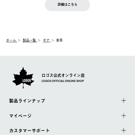
LOGOS FAMILY会員の方は、会員マイページ内 購入履歴画面に
お客様都合の返品にかかる送料は、お客様ご負担とさせていただ
詳細はこちら
『注文をキャンセルする』ボタンが表示されている場合のみ、発
きます。
【配送時間指定】
送手配前のためサイト上よりご注文キャンセルが可能です。
ご注文の際、ご注文内容確認画面にて配送時間指定が可能です。
【交換】
配送時間指定がない場合は、最短でのお届けとなります。
システム上、商品の交換（同一商品のカラー・サイズ交換を含
む）は受け付けておりません。
【配送業者】
ホーム
製品一覧
ギア
家具
一度お手元の商品を返品いただき、ご希望商品を再注文してくだ
佐川急便にて配送されます。
さい。
ロゴス公式オンライン店
LOGOS OFFICIAL ONLINE SHOP
製品ラインナップ
マイページ
カスタマーサポート