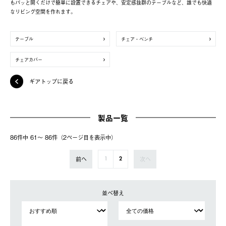
もパッと開くだけで簡単に設置できるチェアや、安定感抜群のテーブルなど、誰でも快適
なリビング空間を作れます。
テーブル
チェア・ベンチ
チェアカバー
ギアトップに戻る
製品一覧
86件中 61〜 86件（2ページ⽬を表⽰中）
前へ
次へ
1
2
並べ替え