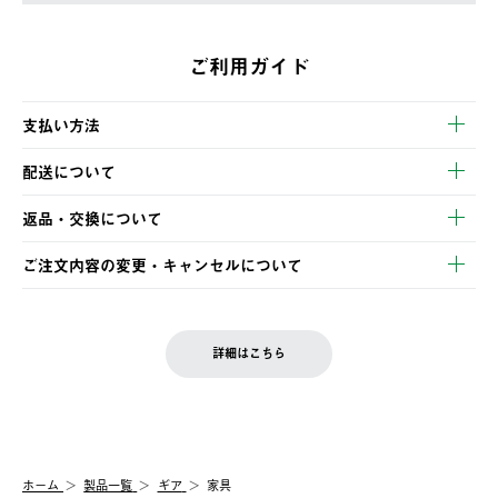
ご利用ガイド
支払い方法
以下のいずれかの方法でお支払いいただけます。
配送について
・クレジットカード決済
【発送スケジュール】
・コンビニ決済
返品・交換について
ご注文・ご入金完了より2営業日以内に商品を発送いたします。
・Pay-easy決済
※お客様都合の場合
土日祝の発送はございませんので、木曜日以降のご注文は週明け
ご注文内容の変更・キャンセルについて
の発送となる場合がございます。
ご注文完了後、変更・キャンセルの個別のご対応はお受けできま
【返品】
※予約販売・長期連休期間中のご注文は除く（別途スケジュール
せん。
商品到着後7日以内にご連絡ください。
をご案内いたします。）
LOGOS FAMILY会員の方は、会員マイページ内 購入履歴画面に
お客様都合の返品にかかる送料は、お客様ご負担とさせていただ
詳細はこちら
『注文をキャンセルする』ボタンが表示されている場合のみ、発
きます。
【配送時間指定】
送手配前のためサイト上よりご注文キャンセルが可能です。
ご注文の際、ご注文内容確認画面にて配送時間指定が可能です。
【交換】
配送時間指定がない場合は、最短でのお届けとなります。
システム上、商品の交換（同一商品のカラー・サイズ交換を含
む）は受け付けておりません。
【配送業者】
ホーム
製品一覧
ギア
家具
一度お手元の商品を返品いただき、ご希望商品を再注文してくだ