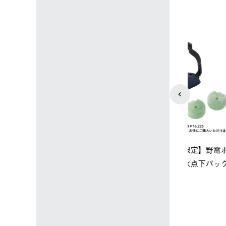
4
5
ップ限定】ハイ
【オンライン店限定】野電ボ
ソーラーブ
ーラーL＋氷点
ディエアコン＋氷点下パック
ットタープ 
セット
セット
￥21,800 
込)
￥14,850 (税込)