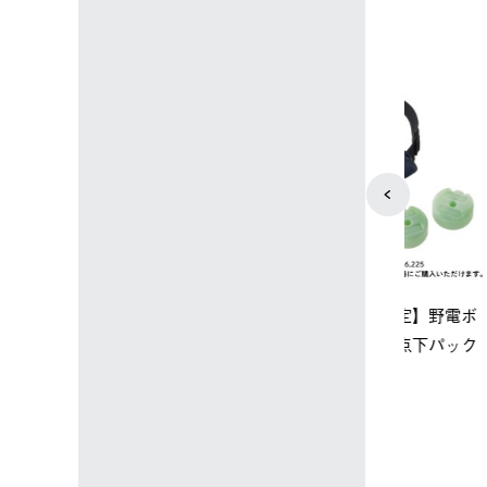
4
5
ップ限定】ハイ
【オンライン店限定】野電ボ
ソーラーブ
ーラーL＋氷点
ディエアコン＋氷点下パック
ットタープ 
セット
セット
￥21,800 
込)
￥14,850 (税込)