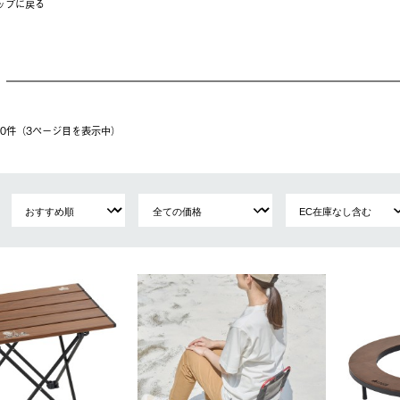
ップに戻る
 60件（3ページ⽬を表⽰中）