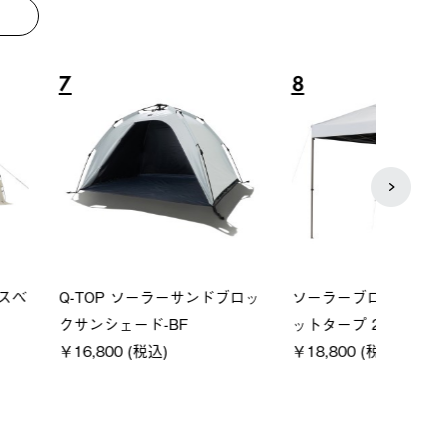
8
9
P ソーラーサンドブロッ
ソーラーブロック 風抜きQセ
【ロ
ェード-BF
ットタープ 200-BG
パー
0 (税込)
￥18,800 (税込)
下パ
￥12,