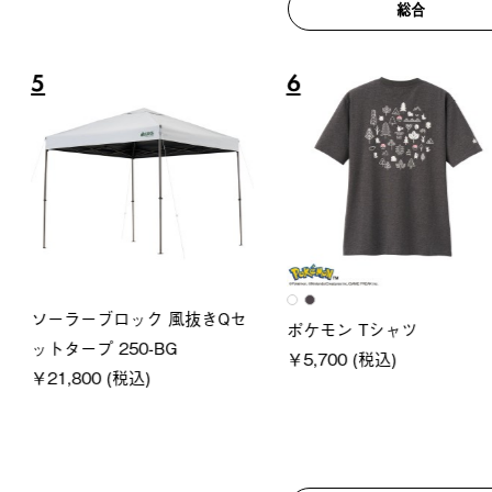
総合
6
7
ロック 風抜きQセ
グランベ
ポケモン Tシャツ
250-BG
ース・オ
￥5,700 (税込)
(税込)
￥209,0