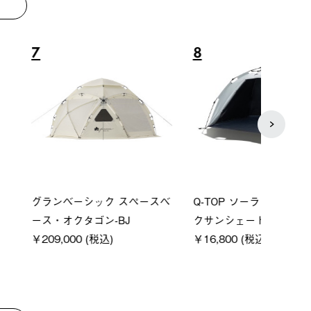
8
9
ーシック スペースベ
Q-TOP ソーラーサンドブロッ
ソーラ
クタゴン-BJ
クサンシェード-BF
ットタ
00 (税込)
￥16,800 (税込)
￥18,