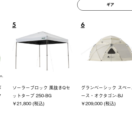
ギア
6
7
ロック 風抜きQセ
グランベーシック スペースベ
Q-TO
250-BG
ース・オクタゴン-BJ
クサンシ
(税込)
￥209,000 (税込)
￥16,80