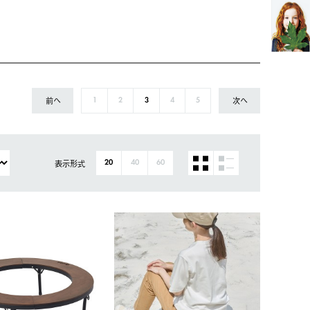
前へ
次へ
1
2
3
4
5
表示形式
20
40
60