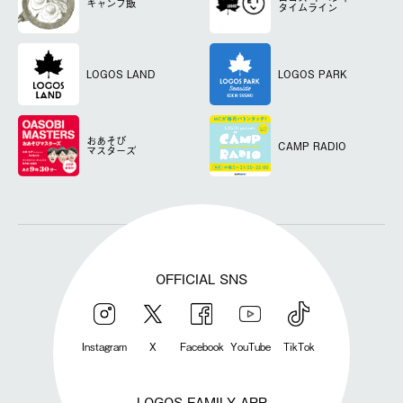
キャンプ飯
タイムライン
LOGOS LAND
LOGOS PARK
おあそび
CAMP RADIO
マスターズ
OFFICIAL SNS
Instagram
X
Facebook
YouTube
TikTok
LOGOS FAMILY APP