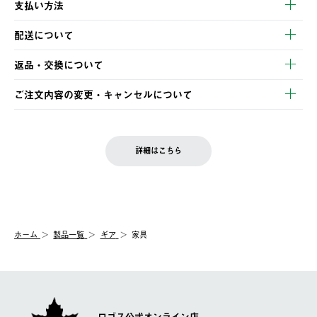
支払い方法
以下のいずれかの方法でお支払いいただけます。
配送について
・クレジットカード決済
【発送スケジュール】
・コンビニ決済
返品・交換について
ご注文・ご入金完了より2営業日以内に商品を発送いたします。
・Pay-easy決済
※お客様都合の場合
土日祝の発送はございませんので、木曜日以降のご注文は週明け
ご注文内容の変更・キャンセルについて
の発送となる場合がございます。
ご注文完了後、変更・キャンセルの個別のご対応はお受けできま
【返品】
※予約販売・長期連休期間中のご注文は除く（別途スケジュール
せん。
商品到着後7日以内にご連絡ください。
をご案内いたします。）
LOGOS FAMILY会員の方は、会員マイページ内 購入履歴画面に
お客様都合の返品にかかる送料は、お客様ご負担とさせていただ
詳細はこちら
『注文をキャンセルする』ボタンが表示されている場合のみ、発
きます。
【配送時間指定】
送手配前のためサイト上よりご注文キャンセルが可能です。
ご注文の際、ご注文内容確認画面にて配送時間指定が可能です。
【交換】
配送時間指定がない場合は、最短でのお届けとなります。
システム上、商品の交換（同一商品のカラー・サイズ交換を含
む）は受け付けておりません。
【配送業者】
ホーム
製品一覧
ギア
家具
一度お手元の商品を返品いただき、ご希望商品を再注文してくだ
佐川急便にて配送されます。
さい。
ロゴス公式オンライン店