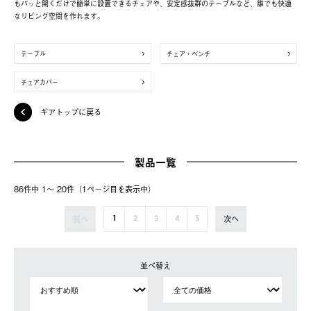
もパッと開くだけで簡単に設置できるチェアや、安定感抜群のテーブルなど、誰でも快適
なリビング空間を作れます。
テーブル
チェア・ベンチ
チェアカバー
ギアトップに戻る
製品一覧
86件中 1〜 20件（1ページ⽬を表⽰中）
前へ
次へ
1
2
3
4
5
並べ替え