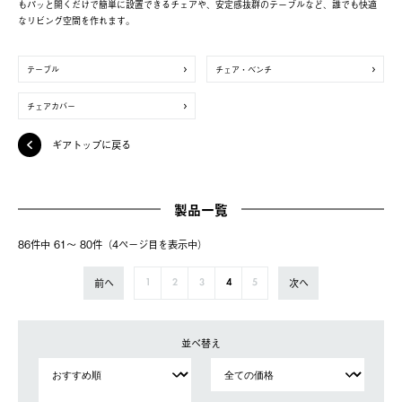
もパッと開くだけで簡単に設置できるチェアや、安定感抜群のテーブルなど、誰でも快適
なリビング空間を作れます。
テーブル
チェア・ベンチ
チェアカバー
ギアトップに戻る
製品一覧
86件中 61〜 80件（4ページ⽬を表⽰中）
前へ
次へ
1
2
3
4
5
並べ替え