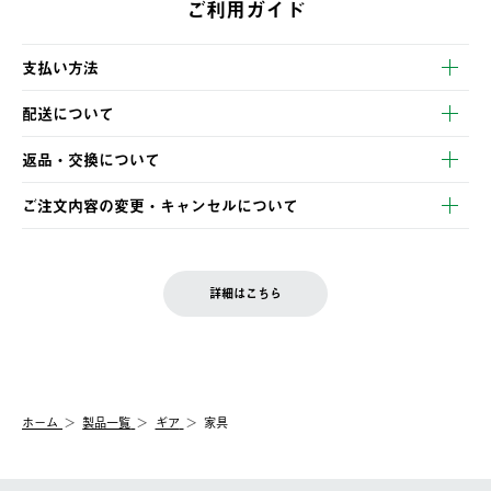
ご利用ガイド
支払い方法
以下のいずれかの方法でお支払いいただけます。
配送について
・クレジットカード決済
【発送スケジュール】
・コンビニ決済
返品・交換について
ご注文・ご入金完了より2営業日以内に商品を発送いたします。
・Pay-easy決済
※お客様都合の場合
土日祝の発送はございませんので、木曜日以降のご注文は週明け
ご注文内容の変更・キャンセルについて
の発送となる場合がございます。
ご注文完了後、変更・キャンセルの個別のご対応はお受けできま
【返品】
※予約販売・長期連休期間中のご注文は除く（別途スケジュール
せん。
商品到着後7日以内にご連絡ください。
をご案内いたします。）
LOGOS FAMILY会員の方は、会員マイページ内 購入履歴画面に
お客様都合の返品にかかる送料は、お客様ご負担とさせていただ
詳細はこちら
『注文をキャンセルする』ボタンが表示されている場合のみ、発
きます。
【配送時間指定】
送手配前のためサイト上よりご注文キャンセルが可能です。
ご注文の際、ご注文内容確認画面にて配送時間指定が可能です。
【交換】
配送時間指定がない場合は、最短でのお届けとなります。
システム上、商品の交換（同一商品のカラー・サイズ交換を含
む）は受け付けておりません。
【配送業者】
ホーム
製品一覧
ギア
家具
一度お手元の商品を返品いただき、ご希望商品を再注文してくだ
佐川急便にて配送されます。
さい。