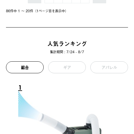
86件中 1 〜 20件（1ページ⽬を表⽰中）
人気ランキング
集計期間 : 7/24 - 8/7
総合
ギア
アパレル
1