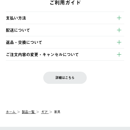
ご利用ガイド
支払い方法
以下のいずれかの方法でお支払いいただけます。
配送について
・クレジットカード決済
【発送スケジュール】
・コンビニ決済
返品・交換について
ご注文・ご入金完了より2営業日以内に商品を発送いたします。
・Pay-easy決済
※お客様都合の場合
土日祝の発送はございませんので、木曜日以降のご注文は週明け
ご注文内容の変更・キャンセルについて
の発送となる場合がございます。
ご注文完了後、変更・キャンセルの個別のご対応はお受けできま
【返品】
※予約販売・長期連休期間中のご注文は除く（別途スケジュール
せん。
商品到着後7日以内にご連絡ください。
をご案内いたします。）
LOGOS FAMILY会員の方は、会員マイページ内 購入履歴画面に
お客様都合の返品にかかる送料は、お客様ご負担とさせていただ
詳細はこちら
『注文をキャンセルする』ボタンが表示されている場合のみ、発
きます。
【配送時間指定】
送手配前のためサイト上よりご注文キャンセルが可能です。
ご注文の際、ご注文内容確認画面にて配送時間指定が可能です。
【交換】
配送時間指定がない場合は、最短でのお届けとなります。
システム上、商品の交換（同一商品のカラー・サイズ交換を含
む）は受け付けておりません。
【配送業者】
ホーム
製品一覧
ギア
家具
一度お手元の商品を返品いただき、ご希望商品を再注文してくだ
佐川急便にて配送されます。
さい。