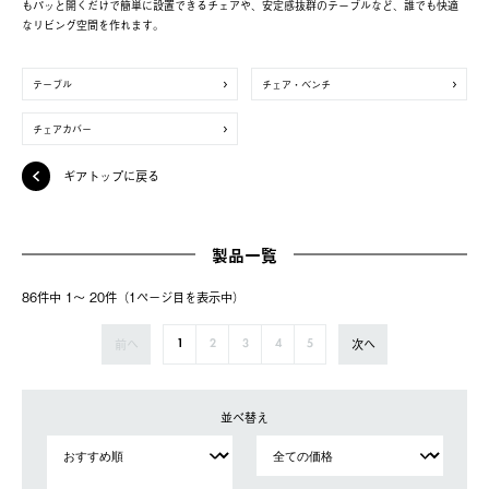
もパッと開くだけで簡単に設置できるチェアや、安定感抜群のテーブルなど、誰でも快適
なリビング空間を作れます。
テーブル
チェア・ベンチ
チェアカバー
ギアトップに戻る
製品一覧
86件中 1〜 20件（1ページ⽬を表⽰中）
前へ
次へ
1
2
3
4
5
並べ替え