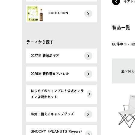
ギアト
COLLECTION
製品一覧
テーマから探す
86件中 1〜 
2027年 新製品ギア
並べ替え
2026年 新作春夏アパレル
はじめてのキャンプに！公式オンラ
イン店限定セット
防災！備えるキャンプグッズ
SNOOPY（PEANUTS 75years）