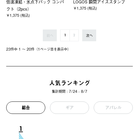
倍速凍結・氷点下パック コンパ
LOGOS 瞬間アイススタンプ
￥1,375 (税込)
クト（2pcs）
￥1,375 (税込)
前へ
次へ
1
2
23件中 1 〜 20件（1ページ⽬を表⽰中）
人気ランキング
集計期間 : 7/24 - 8/7
総合
ギア
アパレル
1