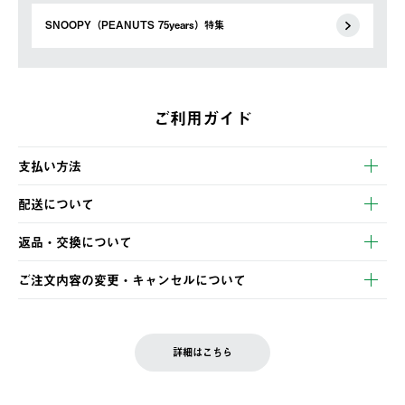
SNOOPY（PEANUTS 75years）特集
ご利用ガイド
支払い方法
以下のいずれかの方法でお支払いいただけます。
配送について
・クレジットカード決済
【発送スケジュール】
・コンビニ決済
返品・交換について
ご注文・ご入金完了より2営業日以内に商品を発送いたします。
・Pay-easy決済
※お客様都合の場合
土日祝の発送はございませんので、木曜日以降のご注文は週明け
ご注文内容の変更・キャンセルについて
の発送となる場合がございます。
ご注文完了後、変更・キャンセルの個別のご対応はお受けできま
【返品】
※予約販売・長期連休期間中のご注文は除く（別途スケジュール
せん。
商品到着後7日以内にご連絡ください。
をご案内いたします。）
LOGOS FAMILY会員の方は、会員マイページ内 購入履歴画面に
お客様都合の返品にかかる送料は、お客様ご負担とさせていただ
詳細はこちら
『注文をキャンセルする』ボタンが表示されている場合のみ、発
きます。
【配送時間指定】
送手配前のためサイト上よりご注文キャンセルが可能です。
ご注文の際、ご注文内容確認画面にて配送時間指定が可能です。