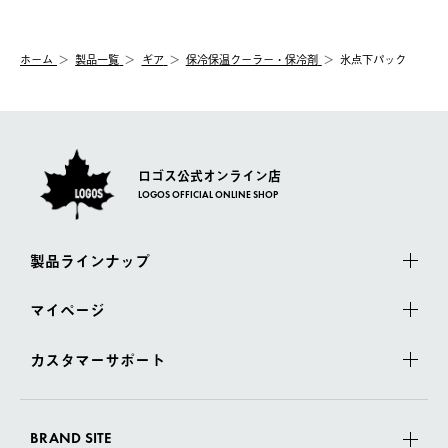
【交換】
配送時間指定がない場合は、最短でのお届けとなります。
システム上、商品の交換（同一商品のカラー・サイズ交換を含
む）は受け付けておりません。
【配送業者】
ホーム
製品一覧
ギア
保冷保温クーラー・保冷剤
氷点下パック
一度お手元の商品を返品いただき、ご希望商品を再注文してくだ
佐川急便にて配送されます。
さい。
ロゴス公式オンライン店
LOGOS OFFICIAL ONLINE SHOP
製品ラインナップ
マイページ
カスタマーサポート
BRAND SITE