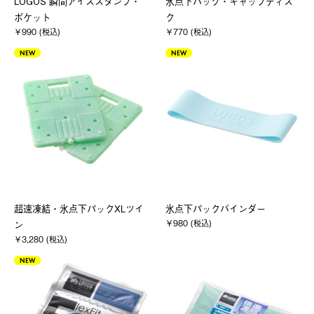
LOGOS 瞬間アイススタンプ・
氷点下パック・ギャップディス
ポケット
ク
￥990 (税込)
￥770 (税込)
NEW
NEW
超速凍結・氷点下パックXLツイ
氷点下パックバインダー
￥980 (税込)
ン
￥3,280 (税込)
NEW