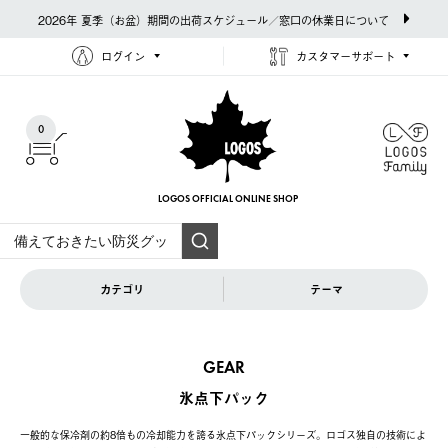
2026年 夏季（お盆）期間の出荷スケジュール／窓口の休業日について
ログイン
カスタマーサポート
0
LOGOS OFFICIAL
ONLINE SHOP
カテゴリ
テーマ
GEAR
氷点下パック
一般的な保冷剤の約8倍もの冷却能力を誇る氷点下パックシリーズ。ロゴス独自の技術によ