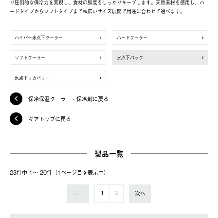
り圧倒的な保冷力を実現し、食材の鮮度をしっかりキープします。天然素材を使用し、ハ
ードタイプからソフトタイプまで幅広いサイズ展開で用途に合わせて選べます。
ハイパー氷点下クーラー
ハードクーラー
ソフトクーラー
氷点下パック
氷点下リカバリー
保冷保温クーラー・保冷剤に戻る
ギアトップに戻る
製品一覧
23件中 1〜 20件（1ページ⽬を表⽰中）
前へ
次へ
1
2