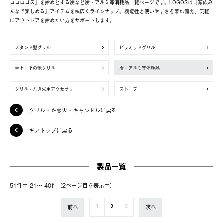
ココロゴス」を始めとする炭など炭・アルミ等消耗品一覧ページです。LOGOSは「家族み
んなで楽しめる」アイテムを幅広くラインナップ。機能性と使いやすさを兼ね備え、気軽
にアウトドアを始めたい方をサポートします。
スタンド型グリル
ピラミッドグリル
卓上・その他グリル
炭・アルミ等消耗品
グリル・たき火用アクセサリー
ストーブ
グリル・たき火・キャンドルに戻る
ギアトップに戻る
製品一覧
51件中 21〜 40件（2ページ⽬を表⽰中）
前へ
次へ
1
2
3