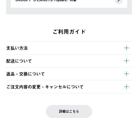
ご利用ガイド
支払い方法
以下のいずれかの方法でお支払いいただけます。
配送について
・クレジットカード決済
【発送スケジュール】
・コンビニ決済
返品・交換について
ご注文・ご入金完了より2営業日以内に商品を発送いたします。
・Pay-easy決済
※お客様都合の場合
土日祝の発送はございませんので、木曜日以降のご注文は週明け
ご注文内容の変更・キャンセルについて
の発送となる場合がございます。
ご注文完了後、変更・キャンセルの個別のご対応はお受けできま
【返品】
※予約販売・長期連休期間中のご注文は除く（別途スケジュール
せん。
商品到着後7日以内にご連絡ください。
をご案内いたします。）
LOGOS FAMILY会員の方は、会員マイページ内 購入履歴画面に
お客様都合の返品にかかる送料は、お客様ご負担とさせていただ
詳細はこちら
『注文をキャンセルする』ボタンが表示されている場合のみ、発
きます。
【配送時間指定】
送手配前のためサイト上よりご注文キャンセルが可能です。
ご注文の際、ご注文内容確認画面にて配送時間指定が可能です。
【交換】
配送時間指定がない場合は、最短でのお届けとなります。
システム上、商品の交換（同一商品のカラー・サイズ交換を含