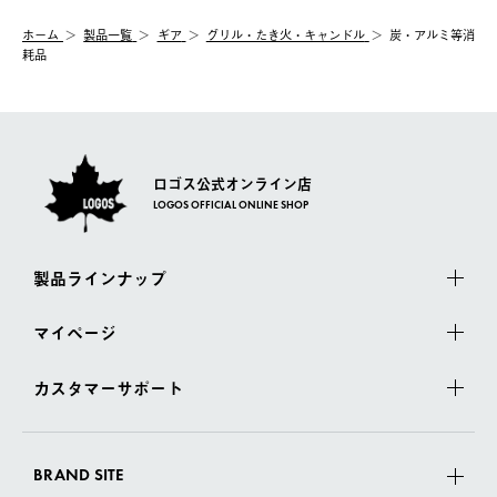
む）は受け付けておりません。
【配送業者】
ホーム
製品一覧
ギア
グリル・たき火・キャンドル
炭・アルミ等消
一度お手元の商品を返品いただき、ご希望商品を再注文してくだ
佐川急便にて配送されます。
耗品
さい。
ロゴス公式オンライン店
LOGOS OFFICIAL ONLINE SHOP
製品ラインナップ
マイページ
カスタマーサポート
BRAND SITE