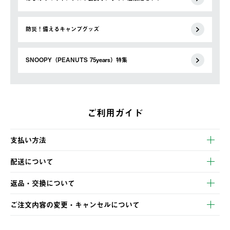
防災！備えるキャンプグッズ
SNOOPY（PEANUTS 75years）特集
ご利用ガイド
支払い方法
以下のいずれかの方法でお支払いいただけます。
配送について
・クレジットカード決済
【発送スケジュール】
・コンビニ決済
返品・交換について
ご注文・ご入金完了より2営業日以内に商品を発送いたします。
・Pay-easy決済
※お客様都合の場合
土日祝の発送はございませんので、木曜日以降のご注文は週明け
ご注文内容の変更・キャンセルについて
の発送となる場合がございます。
ご注文完了後、変更・キャンセルの個別のご対応はお受けできま
【返品】
※予約販売・長期連休期間中のご注文は除く（別途スケジュール