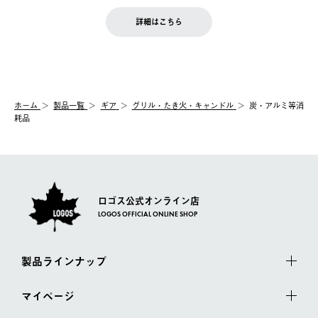
せん。
商品到着後7日以内にご連絡ください。
をご案内いたします。）
LOGOS FAMILY会員の方は、会員マイページ内 購入履歴画面に
お客様都合の返品にかかる送料は、お客様ご負担とさせていただ
詳細はこちら
『注文をキャンセルする』ボタンが表示されている場合のみ、発
きます。
【配送時間指定】
送手配前のためサイト上よりご注文キャンセルが可能です。
ご注文の際、ご注文内容確認画面にて配送時間指定が可能です。
【交換】
配送時間指定がない場合は、最短でのお届けとなります。
システム上、商品の交換（同一商品のカラー・サイズ交換を含
む）は受け付けておりません。
【配送業者】
ホーム
製品一覧
ギア
グリル・たき火・キャンドル
炭・アルミ等消
一度お手元の商品を返品いただき、ご希望商品を再注文してくだ
佐川急便にて配送されます。
耗品
さい。
ロゴス公式オンライン店
LOGOS OFFICIAL ONLINE SHOP
製品ラインナップ
マイページ