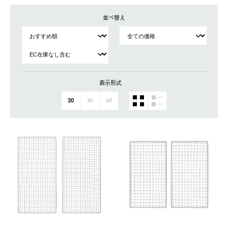
並べ替え
表示形式
20
40
60