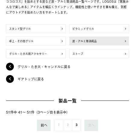
ココロゴス」を始めとする炭など炭・アルミ等消耗品一覧ページです。LOGOSは「家族み
んなで楽しめる」アイテムを幅広くラインナップ。機能性と使いやすさを兼ね備え、気軽
にアウトドアを始めたい方をサポートします。
スタンド型グリル
ピラミッドグリル
卓上・その他グリル
炭・アルミ等消耗品
グリル・たき火用アクセサリー
ストーブ
グリル・たき火・キャンドルに戻る
ギアトップに戻る
製品一覧
51件中 41〜 51件（3ページ⽬を表⽰中）
前へ
次へ
1
2
3