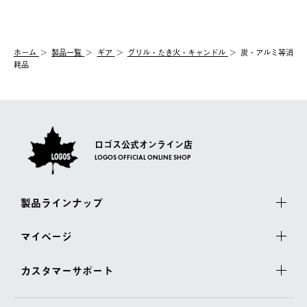
ご注文の際、ご注文内容確認画面にて配送時間指定が可能です。
【交換】
配送時間指定がない場合は、最短でのお届けとなります。
システム上、商品の交換（同一商品のカラー・サイズ交換を含
む）は受け付けておりません。
【配送業者】
ホーム
製品一覧
ギア
グリル・たき火・キャンドル
炭・アルミ等消
一度お手元の商品を返品いただき、ご希望商品を再注文してくだ
佐川急便にて配送されます。
耗品
さい。
ロゴス公式オンライン店
LOGOS OFFICIAL ONLINE SHOP
製品ラインナップ
マイページ
カスタマーサポート