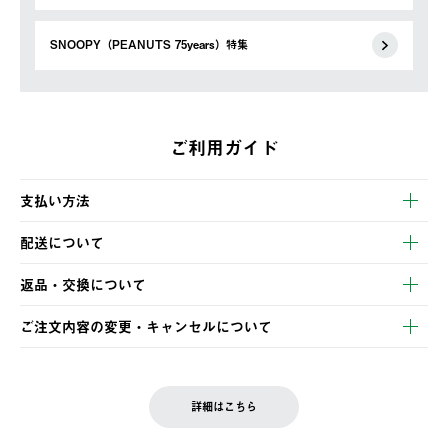
SNOOPY（PEANUTS 75years）特集
ご利用ガイド
支払い方法
以下のいずれかの方法でお支払いいただけます。
配送について
・クレジットカード決済
【発送スケジュール】
・コンビニ決済
返品・交換について
ご注文・ご入金完了より2営業日以内に商品を発送いたします。
・Pay-easy決済
※お客様都合の場合
土日祝の発送はございませんので、木曜日以降のご注文は週明け
ご注文内容の変更・キャンセルについて
の発送となる場合がございます。
ご注文完了後、変更・キャンセルの個別のご対応はお受けできま
【返品】
※予約販売・長期連休期間中のご注文は除く（別途スケジュール
せん。
商品到着後7日以内にご連絡ください。
をご案内いたします。）
LOGOS FAMILY会員の方は、会員マイページ内 購入履歴画面に
お客様都合の返品にかかる送料は、お客様ご負担とさせていただ
詳細はこちら
『注文をキャンセルする』ボタンが表示されている場合のみ、発
きます。
【配送時間指定】
送手配前のためサイト上よりご注文キャンセルが可能です。