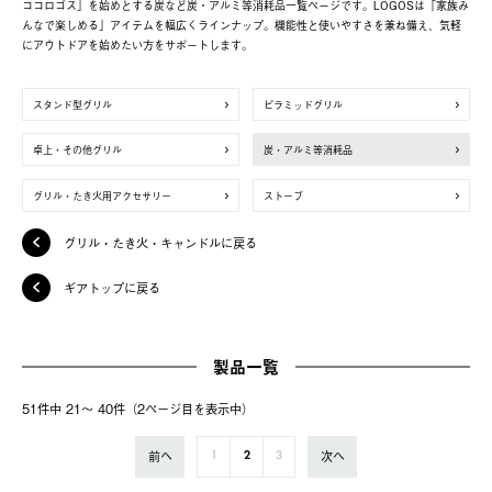
ココロゴス」を始めとする炭など炭・アルミ等消耗品一覧ページです。LOGOSは「家族み
んなで楽しめる」アイテムを幅広くラインナップ。機能性と使いやすさを兼ね備え、気軽
にアウトドアを始めたい方をサポートします。
スタンド型グリル
ピラミッドグリル
卓上・その他グリル
炭・アルミ等消耗品
グリル・たき火用アクセサリー
ストーブ
グリル・たき火・キャンドルに戻る
ギアトップに戻る
製品一覧
51件中 21〜 40件（2ページ⽬を表⽰中）
前へ
次へ
1
2
3