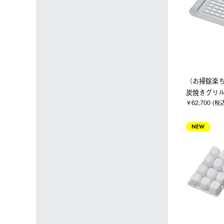
（お掃除楽
炭焼きグリル
￥62,700 (税
NEW