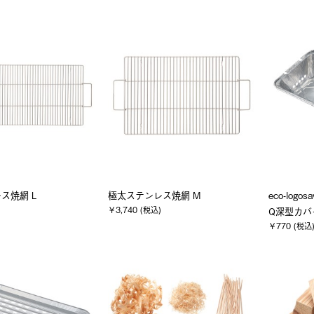
ス焼網 L
極太ステンレス焼網 M
eco-log
￥3,740 (税込)
Q深型カバ
￥770 (税込