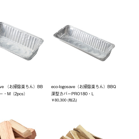
osave （お掃除楽ちん）BB
eco-logosave（お掃除楽ちん）BBQ
ー・M（2pcs）
深型カバーPRO180・L
)
￥80,300 (税込)