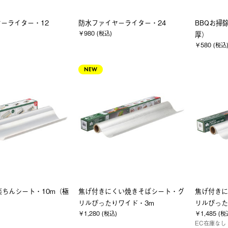
ーライター・12
防水ファイヤーライター・24
BBQお掃
￥980 (税込)
厚）
￥580 (税込
NEW
楽ちんシート・10m（極
焦げ付きにくい焼きそばシート・グ
焦げ付きに
リルぴったりワイド・3m
リルぴった
￥1,280 (税込)
￥1,485 (税
EC在庫なし