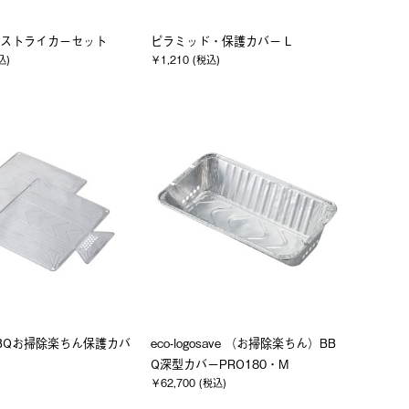
ストライカーセット
ピラミッド・保護カバー L
込)
￥1,210 (税込)
 BBQお掃除楽ちん保護カバ
eco-logosave （お掃除楽ちん）BB
Q深型カバーPRO180・M
)
￥62,700 (税込)