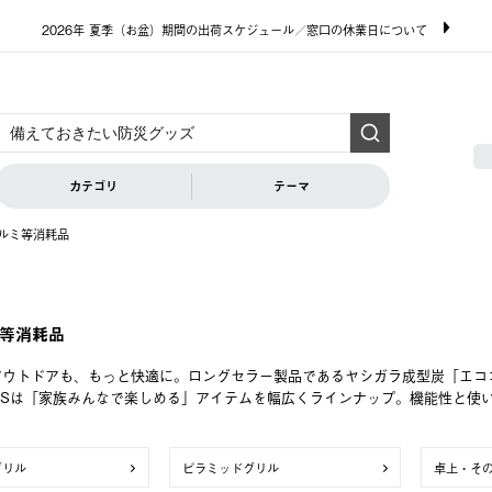
2026年 夏季（お盆）期間の出荷スケジュール／窓口の休業日について
カテゴリ
テーマ
ルミ等消耗品
等消耗品
アウトドアも、もっと快適に。ロングセラー製品であるヤシガラ成型炭「エコ
GOSは「家族みんなで楽しめる」アイテムを幅広くラインナップ。機能性と使
グリル
ピラミッドグリル
卓上・そ