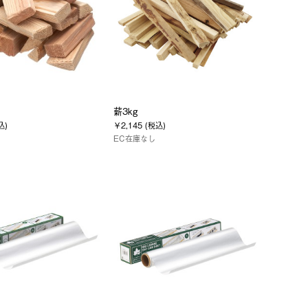
）
薪3kg
込)
￥2,145 (税込)
EC在庫なし