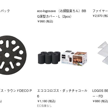
ニパック
eco-logosave （お掃除楽ちん）BB
ファイヤー
￥2,970 (税
Q深型カバー・L（2pcs）
￥990 (税込)
ス・ラウンドDECO P
エコココロゴス・ダッチチャコール
LOGOS
6
ー・FD
込)
￥1,180 (税込)
￥880 (税込
EC在庫なし