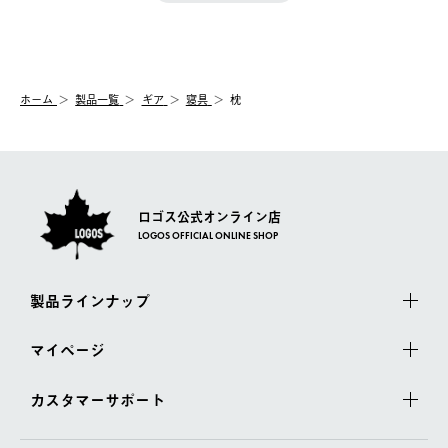
きます。
【配送時間指定】
送手配前のためサイト上よりご注文キャンセルが可能です。
ご注文の際、ご注文内容確認画面にて配送時間指定が可能です。
【交換】
配送時間指定がない場合は、最短でのお届けとなります。
システム上、商品の交換（同一商品のカラー・サイズ交換を含
む）は受け付けておりません。
【配送業者】
ホーム
製品一覧
ギア
寝具
枕
一度お手元の商品を返品いただき、ご希望商品を再注文してくだ
佐川急便にて配送されます。
さい。
ロゴス公式オンライン店
LOGOS OFFICIAL ONLINE SHOP
製品ラインナップ
マイページ
カスタマーサポート