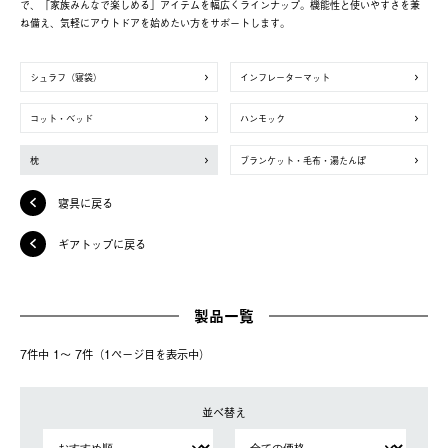
で、「家族みんなで楽しめる」アイテムを幅広くラインナップ。機能性と使いやすさを兼
ね備え、気軽にアウトドアを始めたい方をサポートします。
シュラフ（寝袋）
インフレーターマット
コット・ベッド
ハンモック
枕
ブランケット・毛布・湯たんぽ
寝具に戻る
ギアトップに戻る
製品一覧
7件中 1〜 7件（1ページ⽬を表⽰中）
並べ替え