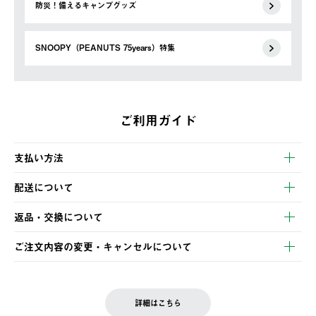
防災！備えるキャンプグッズ
SNOOPY（PEANUTS 75years）特集
ご利用ガイド
支払い方法
以下のいずれかの方法でお支払いいただけます。
配送について
・クレジットカード決済
【発送スケジュール】
・コンビニ決済
返品・交換について
ご注文・ご入金完了より2営業日以内に商品を発送いたします。
・Pay-easy決済
※お客様都合の場合
土日祝の発送はございませんので、木曜日以降のご注文は週明け
ご注文内容の変更・キャンセルについて
の発送となる場合がございます。
ご注文完了後、変更・キャンセルの個別のご対応はお受けできま
【返品】
※予約販売・長期連休期間中のご注文は除く（別途スケジュール
せん。
商品到着後7日以内にご連絡ください。
をご案内いたします。）
LOGOS FAMILY会員の方は、会員マイページ内 購入履歴画面に
お客様都合の返品にかかる送料は、お客様ご負担とさせていただ
詳細はこちら
『注文をキャンセルする』ボタンが表示されている場合のみ、発