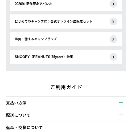
2026年 新作春夏アパレル
はじめてのキャンプに！公式オンライン店限定セット
防災！備えるキャンプグッズ
SNOOPY（PEANUTS 75years）特集
ご利用ガイド
支払い方法
以下のいずれかの方法でお支払いいただけます。
配送について
・クレジットカード決済
【発送スケジュール】
・コンビニ決済
返品・交換について
ご注文・ご入金完了より2営業日以内に商品を発送いたします。
・Pay-easy決済