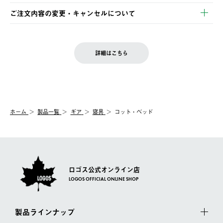
※お客様都合の場合
土日祝の発送はございませんので、木曜日以降のご注文は週明け
ご注文内容の変更・キャンセルについて
の発送となる場合がございます。
ご注文完了後、変更・キャンセルの個別のご対応はお受けできま
【返品】
※予約販売・長期連休期間中のご注文は除く（別途スケジュール
せん。
商品到着後7日以内にご連絡ください。
をご案内いたします。）
LOGOS FAMILY会員の方は、会員マイページ内 購入履歴画面に
お客様都合の返品にかかる送料は、お客様ご負担とさせていただ
詳細はこちら
『注文をキャンセルする』ボタンが表示されている場合のみ、発
きます。
【配送時間指定】
送手配前のためサイト上よりご注文キャンセルが可能です。
ご注文の際、ご注文内容確認画面にて配送時間指定が可能です。
【交換】
配送時間指定がない場合は、最短でのお届けとなります。
システム上、商品の交換（同一商品のカラー・サイズ交換を含
む）は受け付けておりません。
【配送業者】
ホーム
製品一覧
ギア
寝具
コット・ベッド
一度お手元の商品を返品いただき、ご希望商品を再注文してくだ
佐川急便にて配送されます。
さい。
ロゴス公式オンライン店
LOGOS OFFICIAL ONLINE SHOP
製品ラインナップ