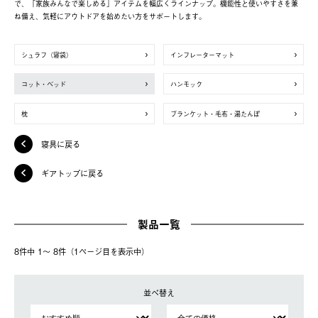
で、「家族みんなで楽しめる」アイテムを幅広くラインナップ。機能性と使いやすさを兼
ね備え、気軽にアウトドアを始めたい方をサポートします。
シュラフ（寝袋）
インフレーターマット
コット・ベッド
ハンモック
枕
ブランケット・毛布・湯たんぽ
寝具に戻る
ギアトップに戻る
製品一覧
8件中 1〜 8件（1ページ⽬を表⽰中）
並べ替え