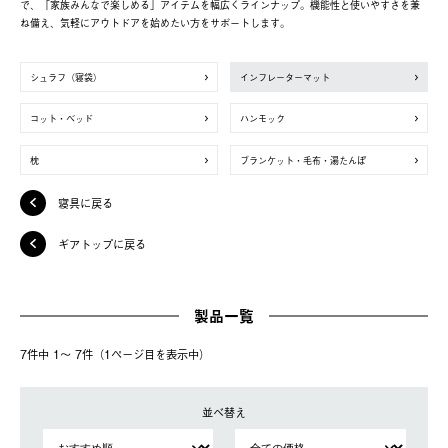
で、「家族みんなで楽しめる」アイテムを幅広くラインナップ。機能性と使いやすさを兼
ね備え、気軽にアウトドアを始めたい方をサポートします。
シュラフ（寝袋）
インフレーターマット
コット・ベッド
ハンモック
枕
ブランケット・毛布・湯たんぽ
寝具に戻る
ギアトップに戻る
製品一覧
7件中 1〜 7件（1ページ⽬を表⽰中）
並べ替え