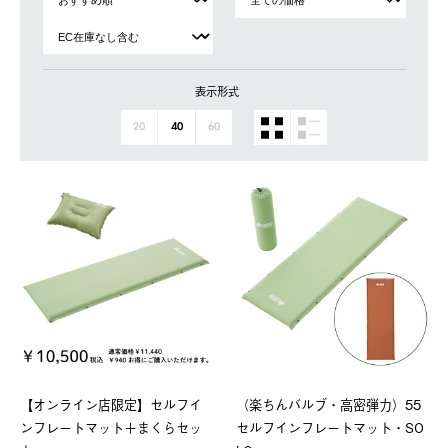
表示形式
20
40
60
【オンライン店限定】セルフイ
（楽ちんバルブ・高密弾力）55
ンフレートマット＋まくらセッ
セルフインフレートマット・SO