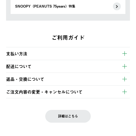
SNOOPY（PEANUTS 75years）特集
ご利用ガイド
支払い方法
以下のいずれかの方法でお支払いいただけます。
配送について
・クレジットカード決済
【発送スケジュール】
・コンビニ決済
返品・交換について
ご注文・ご入金完了より2営業日以内に商品を発送いたします。
・Pay-easy決済
※お客様都合の場合
土日祝の発送はございませんので、木曜日以降のご注文は週明け
ご注文内容の変更・キャンセルについて
の発送となる場合がございます。
ご注文完了後、変更・キャンセルの個別のご対応はお受けできま
【返品】
※予約販売・長期連休期間中のご注文は除く（別途スケジュール
せん。
商品到着後7日以内にご連絡ください。
をご案内いたします。）
LOGOS FAMILY会員の方は、会員マイページ内 購入履歴画面に
お客様都合の返品にかかる送料は、お客様ご負担とさせていただ
詳細はこちら
『注文をキャンセルする』ボタンが表示されている場合のみ、発
きます。
【配送時間指定】
送手配前のためサイト上よりご注文キャンセルが可能です。
ご注文の際、ご注文内容確認画面にて配送時間指定が可能です。
【交換】
配送時間指定がない場合は、最短でのお届けとなります。