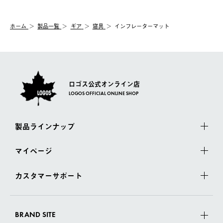
システム上、商品の交換（同一商品のカラー・サイズ交換を含
む）は受け付けておりません。
【配送業者】
ホーム
製品一覧
ギア
寝具
インフレーターマット
一度お手元の商品を返品いただき、ご希望商品を再注文してくだ
佐川急便にて配送されます。
さい。
ロゴス公式オンライン店
LOGOS OFFICIAL ONLINE SHOP
製品ラインナップ
マイページ
カスタマーサポート
BRAND SITE